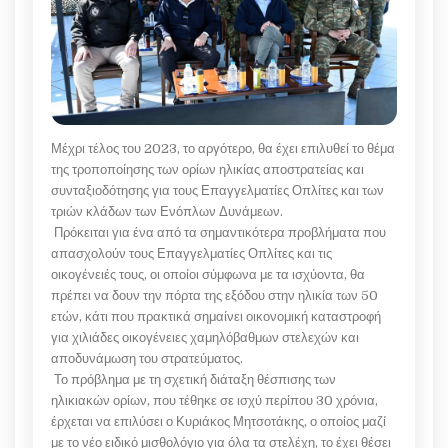
Μέχρι τέλος του 2023, το αργότερο, θα έχει επιλυθεί το θέμα
της τροποποίησης των ορίων ηλικίας αποστρατείας και
συνταξιοδότησης για τους Επαγγελματίες Οπλίτες και των
τριών κλάδων των Ενόπλων Δυνάμεων.
Πρόκειται για ένα από τα σημαντικότερα προβλήματα που
απασχολούν τους Επαγγελματίες Οπλίτες και τις
οικογένειές τους, οι οποίοι σύμφωνα με τα ισχύοντα, θα
πρέπει να δουν την πόρτα της εξόδου στην ηλικία των 50
ετών, κάτι που πρακτικά σημαίνει οικονομική καταστροφή
για χιλιάδες οικογένειες χαμηλόβαθμων στελεχών και
αποδυνάμωση του στρατεύματος.
Το πρόβλημα με τη σχετική διάταξη θέσπισης των
ηλικιακών ορίων, που τέθηκε σε ισχύ περίπου 30 χρόνια,
έρχεται να επιλύσει ο Κυριάκος Μητσοτάκης, ο οποίος μαζί
με το νέο ειδικό μισθολόγιο για όλα τα στελέχη, το έχει θέσει