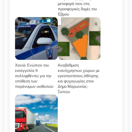
μεταφορά τους στις
προσφυγικές δομές του
Έβρου
Χανιά: Ενώπιον του
Αναβάθμιση
εισαγγελέα 9
κοινόχρηστων χώρων με
συλληφθέντες για την
εγκαταστάσεις άθλησης
υπόθεση των
και ψυχαγωγίας στον
παράνομων υιοθεσιών
Δήμο Μαρωνείας-
Σαπών