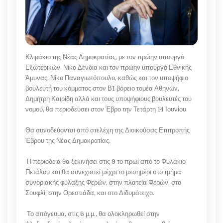
Κλιμάκιο της Νέας Δημοκρατίας, με τον πρώην υπουργό
Εξωτερικών, Νίκο Δένδια και τον πρώην υπουργό Εθνικής
Άμυνας, Νίκο Παναγιωτόπουλο, καθώς και τον υποψήφιο
βουλευτή του κόμματος στον Β1 βόρειο τομέα Αθηνών,
Δημήτρη Καιρίδη αλλά και τους υποψήφιους βουλευτές του
νομού, θα περιοδεύσει στον Έβρο την Τετάρτη 14 Ιουνίου.
Θα συνοδεύονται από στελέχη της Διοικούσας Επιτροπής
Έβρου της Νέας Δημοκρατίας.
Η περιοδεία θα ξεκινήσει στις 9 το πρωί από το Φυλάκιο
Πετάλου και θα συνεχιστεί μέχρι το μεσημέρι στο τμήμα
συνοριακής φύλαξης Φερών, στην πλατεία Φερών, στο
Σουφλί, στην Ορεστιάδα, και στο Διδυμότειχο.
Το απόγευμα, στις 6 μ.μ., θα ολοκληρωθεί στην