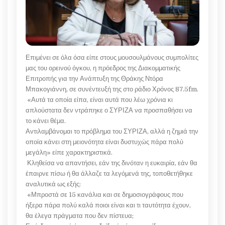
Επιμένει σε όλα όσα είπε στους μουσουλμάνους συμπολίτες
μας του ορεινού όγκου, η πρόεδρος της Διακομματικής
Επιτροπής για την Ανάπτυξη της Θράκης Ντόρα
Μπακογιάννη, σε συνέντευξή της στο ράδιο Χρόνος 87.5fm.
«Αυτά τα οποία είπα, είναι αυτά που λέω χρόνια κι
απλούστατα δεν ντράπηκε ο ΣΥΡΙΖΑ να προσπαθήσει να
το κάνει θέμα.
Αντιλαμβάνομαι το πρόβλημα του ΣΥΡΙΖΑ, αλλά η ζημιά την
οποία κάνει στη μειονότητα είναι δυστυχώς πάρα πολύ
μεγάλη» είπε χαρακτηριστικά.
Κληθείσα να απαντήσει, εάν της δινόταν η ευκαιρία, εάν θα
έπαιρνε πίσω ή θα άλλαζε τα λεγόμενά της, τοποθετήθηκε
αναλυτικά ως εξής:
«Μπροστά σε 15 κανάλια και σε δημοσιογράφους που
ήξερα πάρα πολύ καλά ποιοι είναι και τι ταυτότητα έχουν,
θα έλεγα πράγματα που δεν πίστευα;