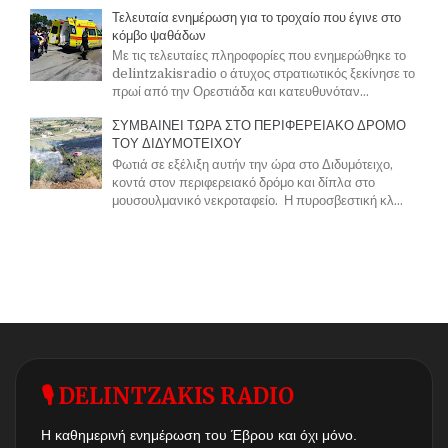
Τελευταία ενημέρωση για το τροχαίο που έγινε στο
κόμβο ψαθάδων
Με τις τελευταίες πληροφορίες που ενημερώθηκε το
delintzakisradio ο άτυχος στρατιωτικός ξεκίνησε το
πρωί από την Ορεστιάδα και κατευθυνόταν...
ΣΥΜΒΑΙΝΕΙ ΤΩΡΑ ΣΤΟ ΠΕΡΙΦΕΡΕΙΑΚΟ ΔΡΟΜΟ
ΤΟΥ ΔΙΔΥΜΟΤΕΙΧΟΥ
Φωτιά σε εξέλιξη αυτήν την ώρα στο Διδυμότειχο,
κοντά στον περιφερειακό δρόμο και δίπλα στο
μουσουλμανικό νεκροταφείο. Η πυροσβεστική κλ...
🎙 DELINTZAKIS RADIO
Η καθημερινή ενημέρωση του Έβρου και όχι μόνο.