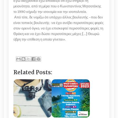
Εγώ διαχρονικά έχω αποδείξει ότι έχω στηρίξει τη
μειονότητα, από τη μέρα που ο Κωνσταντίνος Μητσοτάκης
το 1990 κήρυξε την ισονομία και την ισοπολιτεία.
Από τότε, δε νομίζω ότι υπάρχει άλλος βουλευτής –που δεν
είναι τοπικός βουλευτής- να έχει ανέβει περισσότερες φορές
στον ορεινό όγκο, να έχει επισκεφτεί περισσότερες φορές τη
Θράκη και να έχει δώσει περισσότερες μάχες […] Θεωρώ
ύβρη την επίθεση η οποία γίνεται».
Related Posts: