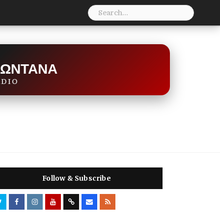
S
e
a
r
c
h
f
ΖΩΝΤΑΝΑ
o
r
ADIO
:
Follow & Subscribe
T
F
I
Y
F
C
R