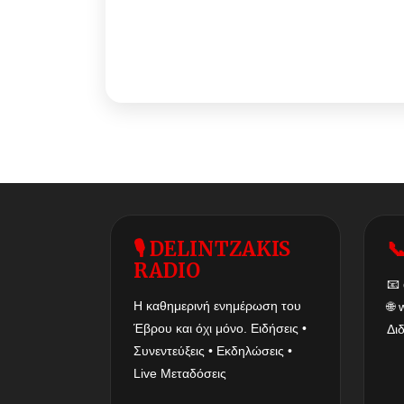
🎙 DELINTZAKIS

RADIO
📧
Η καθημερινή ενημέρωση του
🌐
Έβρου και όχι μόνο. Ειδήσεις •
Δι
Συνεντεύξεις • Εκδηλώσεις •
Live Μεταδόσεις