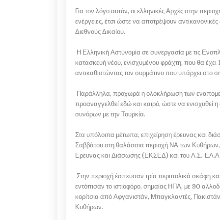
Για τον λόγο αυτόν, οι ελληνικές Αρχές στην περιοχ
ενέργειες, έτσι ώστε να αποτρέψουν αντικανονικές
Διεθνούς Δικαίου.
Η Ελληνική Αστυνομία σε συνεργασία με τις Ενοπλ
κατασκευή νέου, ενισχυμένου φράχτη, που θα έχει
αντικαθιστώντας τον συρμάτινο που υπάρχει στο σ
Παράλληλα, προχωρά η ολοκλήρωση των εναπομει
προαναγγελθεί εδώ και καιρό, ώστε να ενισχυθεί 
συνόρων με την Τουρκία.
Στα υπόλοιπα μέτωπα, επιχείρηση έρευνας και δι
Σαββάτου στη θαλάσσια περιοχή ΝΑ των Κυθήρων, 
Ερευνας και Διάσωσης (ΕΚΣΕΔ) και του Λ.Σ.-ΕΛ.
Στην περιοχή έσπευσαν τρία περιπολικά σκάφη και
εντόπισαν το ιστιοφόρο, σημαίας ΗΠΑ, με 90 αλλοδ
κορίτσια από Αφγανιστάν, Μπαγκλαντές, Πακιστάν, 
Κυθήρων.