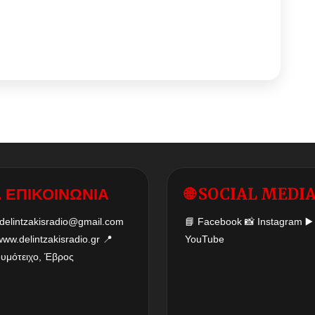
 ΕΠΙΚΟΙΝΩΝΙΑ
🌐 SOCIAL MEDI
delintzakisradio@gmail.com
📘
Facebook
📸
Instagram
▶️
www.delintzakisradio.gr
📍
YouTube
δυμότειχο, Έβρος