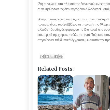
Στη συνέχεια, στο πλαίσιο της διενεργούμενης πρ
συνελήφθησαν ως διακινητές δύο αλλοδαποί μεταξ
Ακόμα τέσσερις διακινητές μεταναστών συνελήφθ
πρωινές ώρες του Σαββάτου σε περιοχή της Φλώριν
αλλοδαπός οδηγός φορτηγού, το ίδιο πρωί, στο σ
εσωτερικό της χώρας, καθώς και ένας Τούρκος στον
στερούνταν ταξιδιωτικά έγγραφα, με σκοπό την πρ
Related Posts: