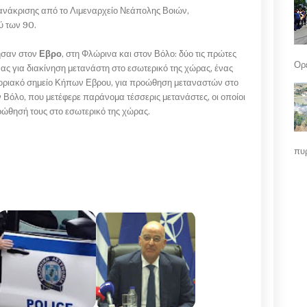
οανάκρισης από το Λιμεναρχείο Νεάπολης Βοιών,
ύ των 90.
ησαν στον
Εβρο
, στη Φλώρινα και στον Βόλο: δύο τις πρώτες
Ορε
ας για διακίνηση μετανάστη στο εσωτερικό της χώρας, ένας
υνοριακό σημείο Κήπων Εβρου, για προώθηση μεταναστών στο
 Βόλο, που μετέφερε παράνομα τέσσερις μετανάστες, οι οποίοι
οώθησή τους στο εσωτερικό της χώρας.
πυρ