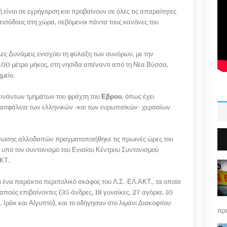
ή είναι σε εγρήγορση και προβαίνουν σε όλες τις απαραίτητες
 εισόδους στη χώρα, σεβόμενοι πάντα τους κανόνες του
ες Δυνάμεις ενισχύει τη φύλαξη των συνόρων, με την
 100 μέτρα μήκος, στη νησίδα απέναντι από τη Νέα Βύσσα,
ημείο.
νάντων τμημάτων του φράχτη του
Εβρου
, όπως έχει
η ασφάλεια των ελληνικών -και των ευρωπαϊκών- χερσαίων
άσωσης αλλοδαπών πραγματοποιήθηκε τις πρωινές ώρες του
υπό τον συντονισμό του Ενιαίου Κέντρου Συντονισμού
ΑΚΤ.
 ένα παράκτιο περιπολικό σκάφος του Λ.Σ.-ΕΛ.ΑΚΤ., τα οποία
απούς επιβαίνοντες (35 άνδρες, 18 γυναίκες, 27 αγόρια, 10
Ιράκ και Αίγυπτο), και το οδήγησαν στο λιμάνι Διακοφτίου
πρό