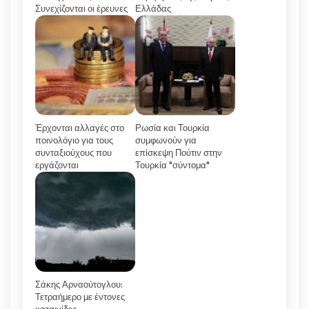
Συνεχίζονται οι έρευνες
Ελλάδας
Έρχονται αλλαγές στο
Ρωσία και Τουρκία
ποινολόγιο για τους
συμφωνούν για
συνταξιούχους που
επίσκεψη Πούτιν στην
εργάζονται
Τουρκία "σύντομα"
Σάκης Αρναούτογλου:
Τετραήμερο με έντονες