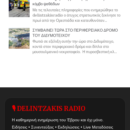
κόμβο ψαθάδων
Με τις τελευταίες πληροφορίες που ενημερώθηκε το
delintzakisradio ο άτυχος στρατιωτικός ξεκίνησε το
πρωί από την Ορεστιάδα και κατευθυνόταν...
ΣΥΜΒΑΙΝΕΙ ΤΩΡΑ ΣΤΟ ΠΕΡΙΦΕΡΕΙΑΚΟ ΔΡΟΜΟ
ΤΟΥ ΔΙΔΥΜΟΤΕΙΧΟΥ
Φωτιά σε εξέλιξη αυτήν την ώρα στο Διδυμότειχο,
κοντά στον περιφερειακό δρόμο και δίπλα στο
μουσουλμανικό νεκροταφείο. Η πυροσβεστική κλ...
🎙 DELINTZAKIS RADIO
Η καθημερινή ενημέρωση του Έβρου και όχι μόνο.
Ειδήσεις • Συνεντεύξεις • Εκδηλώσεις • Live Μεταδόσεις