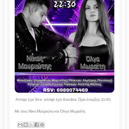
Απόψε έχει live, απόψε έχει Exodos. Ώρα έναρξης 21:30.
Με τους Νίκο Μουριώτη και Όλγα Μωραΐτη.