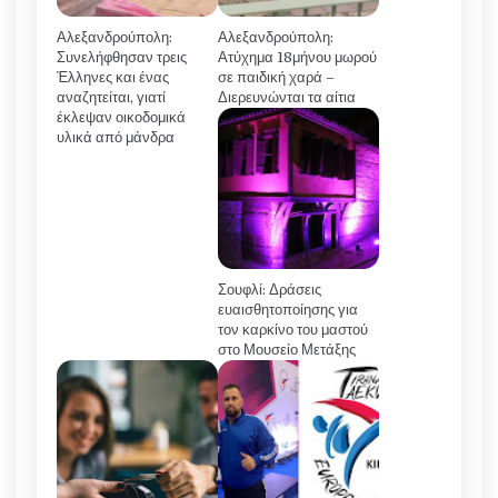
Αλεξανδρούπολη:
Αλεξανδρούπολη:
Συνελήφθησαν τρεις
Ατύχημα 18μήνου μωρού
Έλληνες και ένας
σε παιδική χαρά –
αναζητείται, γιατί
Διερευνώνται τα αίτια
έκλεψαν οικοδομικά
υλικά από μάνδρα
Σουφλί: Δράσεις
ευαισθητοποίησης για
τον καρκίνο του μαστού
στο Μουσείο Μετάξης