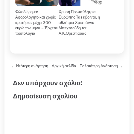
Φιλοδώρημα:
Χρυσή Πρωταθλήτρια
Αφορολόγητο και χωρίς
Ευρώπης Ταε κβο ντο, η
κρατήσεις μέχρι 300
αθλήτρια Χριστιάννα
ευρώ τον μήνα – Έρχεται
Μπεχτσούδη του
τροπολογία
Α.Κ.Ορεστιάδας
← Νεότερη ανάρτηση
Αρχική σελίδα
Παλαιότερη Ανάρτηση →
Δεν υπάρχουν σχόλια:
Δημοσίευση σχολίου