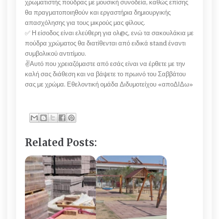
χρωματιστής πούδρας με μουσική συνοδεία, καθώς επίσης
θα πραγματοποιηθούν και εργαστήρια δημιουργικής
απασχόλησης για τους μικρούς μας φίλους.
✅ Η είσοδος είναι ελεύθερη για ολ@ς, ενώ τα σακουλάκια με
πούδρα χρώματος θα διατίθενται από ειδικά stand έναντι
συμβολικού αντιτίμου.
✌️Αυτό που χρειαζόμαστε από εσάς είναι να έρθετε με την
καλή σας διάθεση και να βάψετε το πρωινό του Σαββάτου
σας με χρώμα. Εθελοντική ομάδα Διδυμοτείχου «αποΔΙΔω»
Related Posts: