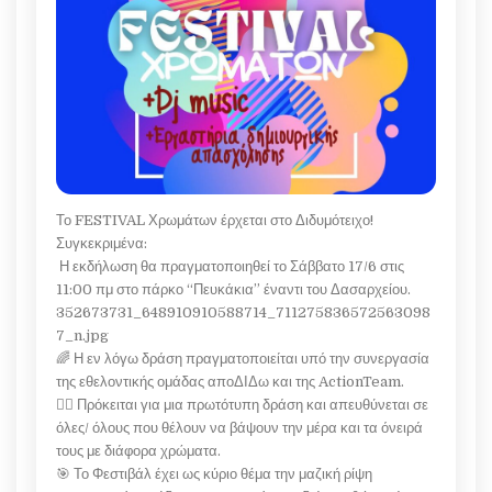
Το FESTIVAL Χρωμάτων έρχεται στο Διδυμότειχο!
Συγκεκριμένα:
Η εκδήλωση θα πραγματοποιηθεί το Σάββατο 17/6 στις
11:00 πμ στο πάρκο “Πευκάκια” έναντι του Δασαρχείου.
352673731_648910910588714_711275836572563098
7_n.jpg
🌈 Η εν λόγω δράση πραγματοποιείται υπό την συνεργασία
της εθελοντικής ομάδας αποΔΙΔω και της ActionTeam.
👉🏻 Πρόκειται για μια πρωτότυπη δράση και απευθύνεται σε
όλες/ όλους που θέλουν να βάψουν την μέρα και τα όνειρά
τους με διάφορα χρώματα.
🎯 Το Φεστιβάλ έχει ως κύριο θέμα την μαζική ρίψη