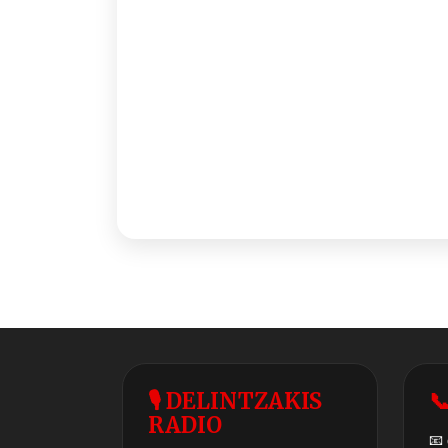
🎙 DELINTZAKIS

RADIO
📧