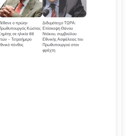
Πέθανε ο πρώην
Διδυμότειχο ΤΩΡΑ:
Πρωθυπουργός Κώστας
Επίσκεψη Θάνου
Σημίτης σε ηλικία 88
Ντόκου, συμβούλου
ετών – Τετραήμερο
Εθνικής Ασφάλειας του
εθνικό πένθος
Πρωθυπουργού στον
φράχτη