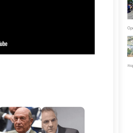
Ορε
πυρ