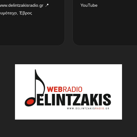
www.delintzakisradio.gr
📍
YouTube
δυμότειχο, Έβρος