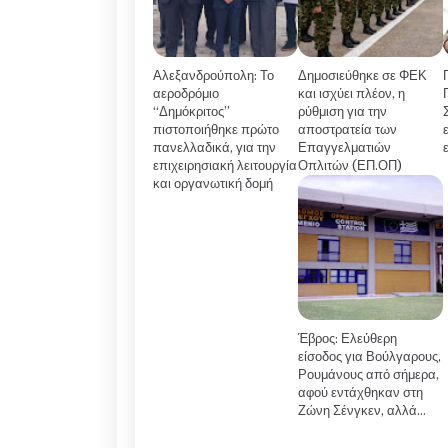
Αλεξανδρούπολη: Το
Δημοσιεύθηκε σε ΦΕΚ
αεροδρόμιο
και ισχύει πλέον, η
“Δημόκριτος”
ρύθμιση για την
πιστοποιήθηκε πρώτο
αποστρατεία των
πανελλαδικά, για την
Επαγγελματιών
επιχειρησιακή λειτουργία
Οπλιτών (ΕΠ.ΟΠ)
και οργανωτική δομή
Έβρος: Ελεύθερη
είσοδος για Βούλγαρους,
Ρουμάνους από σήμερα,
αφού εντάχθηκαν στη
Ζώνη Σένγκεν, αλλά…