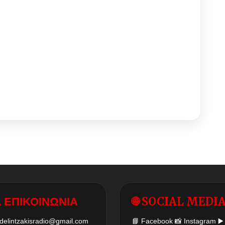
 ΕΠΙΚΟΙΝΩΝΙΑ
🌐 SOCIAL MEDI
delintzakisradio@gmail.com
📘
Facebook
📸
Instagram
▶️