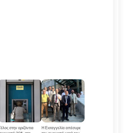
Τέλος στην οριζόντια
Η Εισαγγελία απέσυρε