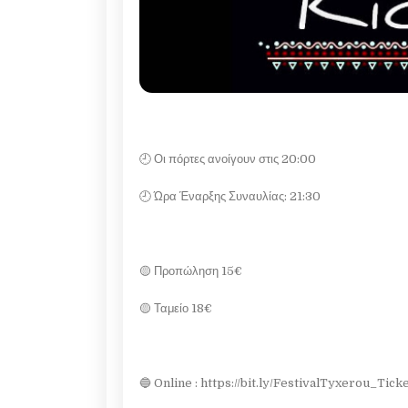
🕘 Οι πόρτες ανοίγουν στις 20:00
🕘 Ώρα Έναρξης Συναυλίας: 21:30
🟡 Προπώληση 15€
🟡 Ταμείο 18€
🔵 Online : https://bit.ly/FestivalTyxerou_Tick