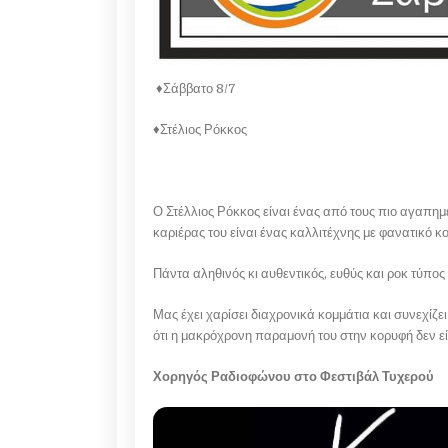
♦️Σάββατο 8/7
♦️Στέλιος Ρόκκος
Ο Στέλλιος Ρόκκος είναι ένας από τους πιο αγαπημ
καριέρας του είναι ένας καλλιτέχνης με φανατικό κ
Πάντα αληθινός κι αυθεντικός, ευθύς και ροκ τύπος 
Μας έχει χαρίσει διαχρονικά κομμάτια και συνεχίζε
ότι η μακρόχρονη παραμονή του στην κορυφή δεν εί
Χορηγός Ραδιοφώνου στο Φεστιβάλ Τυχερού