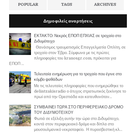
POPULAR
TAGS
ARCHIVES
Δημοφιλείς αναρτήσεις
ΕΚΤΑΚΤΟ: Νεκρός ΕΠΟΠ ΕΠΧΙΑΣ σε τροχαίο στο
Διδυμότειχο
Θανάσιμος τραυματισμός Επαγγελματία Οπλίτη, σε
τροχαίο στον Έβρο. Σύμφωνα με τις πρώτες
πληροφορίες του kranosgr.com, πρόκειται για
ΕΠΟΠ ...
Τελευταία ενημέρωση για το τροχαίο που έγινε στο
κόμβο ψαθάδων
Με τις τελευταίες πληροφορίες που ενημερώθηκε το
delintzakisradio ο άτυχος στρατιωτικός ξεκίνησε το
πρωί από την Ορεστιάδα και κατευθυνόταν...
ΣΥΜΒΑΙΝΕΙ ΤΩΡΑ ΣΤΟ ΠΕΡΙΦΕΡΕΙΑΚΟ ΔΡΟΜΟ
ΤΟΥ ΔΙΔΥΜΟΤΕΙΧΟΥ
Φωτιά σε εξέλιξη αυτήν την ώρα στο Διδυμότειχο,
κοντά στον περιφερειακό δρόμο και δίπλα στο
μουσουλμανικό νεκροταφείο. Η πυροσβεστική κλ...