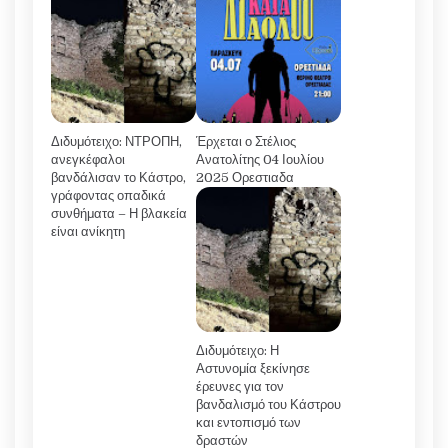
Διδυμότειχο: ΝΤΡΟΠΗ,
Έρχεται ο Στέλιος
ανεγκέφαλοι
Ανατολίτης 04 Ιουλίου
βανδάλισαν το Κάστρο,
2025 Ορεστιαδα
γράφοντας οπαδικά
συνθήματα – Η βλακεία
είναι ανίκητη
Διδυμότειχο: Η
Αστυνομία ξεκίνησε
έρευνες για τον
βανδαλισμό του Κάστρου
και εντοπισμό των
δραστών