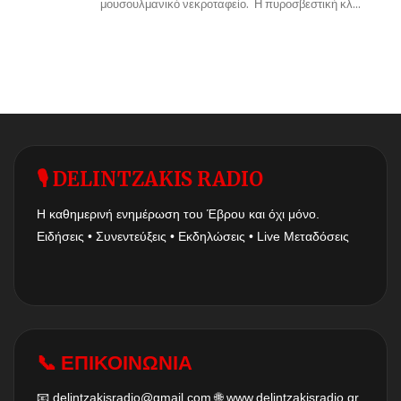
μουσουλμανικό νεκροταφείο. Η πυροσβεστική κλ...
🎙 DELINTZAKIS RADIO
Η καθημερινή ενημέρωση του Έβρου και όχι μόνο.
Ειδήσεις • Συνεντεύξεις • Εκδηλώσεις • Live Μεταδόσεις
📞 ΕΠΙΚΟΙΝΩΝΙΑ
📧
delintzakisradio@gmail.com
🌐
www.delintzakisradio.gr