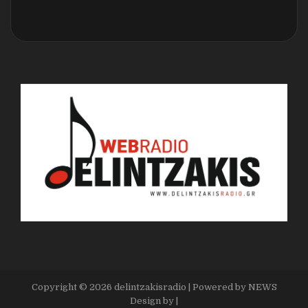
Copyright ©
2026
delintzakisradio
| Powered by
NEWS
Design by
|