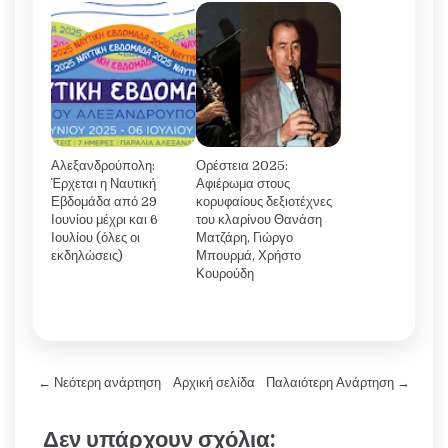
Αλεξανδρούπολη:
Ορέστεια 2025:
Έρχεται η Ναυτική
Αφιέρωμα στους
Εβδομάδα από 29
κορυφαίους δεξιοτέχνες
Ιουνίου μέχρι και 6
του κλαρίνου Θανάση
Ιουλίου (όλες οι
Ματζάρη, Γιώργο
εκδηλώσεις)
Μπουρμά, Χρήστο
Κουρούδη
← Νεότερη ανάρτηση
Αρχική σελίδα
Παλαιότερη Ανάρτηση →
Δεν υπάρχουν σχόλια: