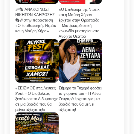
🎉🎭 ΑΝΑΚΟΙΝΩΣΗ
«Ο Επιθεωρητής Ντρέικ
ΝΙΚΗΤΩΝ ΚΛΗΡΩΣΗΣ
και η Μαύρη Χήρα»
🎭🎉στην παράσταση
έρχεται στην Ορεστιάδα
«Ο Επιθεωρητής Ντρέικ
– Μια ξεκαρδιστική
και η Μαύρη Χήρα».
κωμωδία μυστηρίου στο
Ανοιχτό Θέατρο
«ΣΕΙΣΜΟΣ στις Λεύκες
Σήμερα το Τυχερό φοράει
Fest – Ο Εισβολέας
τα γιορτινά του – Η Λένα
ξεσήκωσε το Διδυμότειχο
Ζευγαρά έρχεται για μια
σε μια βραδιά που θα
βραδιά που θα μείνει
μείνει αξέχαστη!»
αξέχαστη!