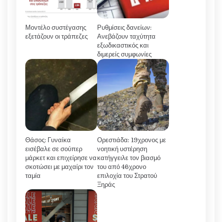
Μοντέλο συστέγασης
Ρυθμίσεις δανείων:
εξετάζουν οι τράπεζες
Ανεβάζουν ταχύτητα
εξωδικαστικός και
διμερείς συμφωνίες
Θάσος: Γυναίκα
Ορεστιάδα: 19χρονος με
εισέβαλε σε σούπερ
νοητική υστέρηση
μάρκετ και επιχείρησε να
κατήγγειλε τον βιασμό
σκοτώσει με μαχαίρι τον
του από 46χρονο
ταμία
επιλοχία του Στρατού
Ξηράς