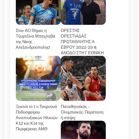
Στον ΑΟ Θήρας η
ΟΡΕΣΤΗΣ
Τζωρτζίνα Μπαχλαβά
ΟΡΕΣΤΙΑΔΑΣ
της Νίκης
ΠΡΩΤΑΘΛΗΤΗΣ Α
Αλεξανδρούπολης!
ΕΒΡΟΥ 2022-23 &
ΑΝΟΔΟ ΣΤΗ Γ ΕΘΝΙΚΗ
Ξεκινά το 1 ο Τουρνουά
Παναθηναϊκός –
Ποδοσφαίρου
Ολυμπιακός: Παράταση
Αναπτυξιακών Ηλικιών
ή στέψη;
Κ12 και Κ14 της
Περιφέρειας ΑΜΘ