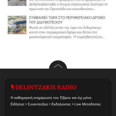
delintzakisradio ο άτυχος στρατιωτικός ξεκίνησε το
πρωί από την Ορεστιάδα και κατευθυνόταν...
ΣΥΜΒΑΙΝΕΙ ΤΩΡΑ ΣΤΟ ΠΕΡΙΦΕΡΕΙΑΚΟ ΔΡΟΜΟ
ΤΟΥ ΔΙΔΥΜΟΤΕΙΧΟΥ
Φωτιά σε εξέλιξη αυτήν την ώρα στο Διδυμότειχο,
κοντά στον περιφερειακό δρόμο και δίπλα στο
μουσουλμανικό νεκροταφείο. Η πυροσβεστική κλ...
🎙 DELINTZAKIS RADIO
Η καθημερινή ενημέρωση του Έβρου και όχι μόνο.
Ειδήσεις • Συνεντεύξεις • Εκδηλώσεις • Live Μεταδόσεις