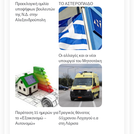
Προεκλογική ομιλία
ΤΟ ΑΣΤΕΡΟΠΑΙΔΟ
υποψήφιων βουλευτών
της Ν.Δ. στην
Αλεξανδρούπολη
Οι αλλαγές και οι νέοι
υπουργοί του Μητσοτάκη
Παράταση 15 ημερών για
Τραγικός θάνατος
το «Εξοικονομώ –
55χρονου Λοχαγού ε.α
Αυτονομώ»
στη Λάρισα