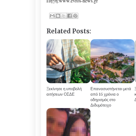
Πηγή:www.evros-news.gr
Related Posts:
Ξεκίνησε η υποβολή
Επανασυστήνεται μετά
αιτήσεων ΟΣΔΕ
από 15 χρόνια ο
οδηγισμός στο
Διδυμότειχο