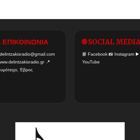
 ΕΠΙΚΟΙΝΩΝΙΑ
🌐 SOCIAL MEDI
delintzakisradio@gmail.com
📘
Facebook
📸
Instagram
▶️
www.delintzakisradio.gr
📍
YouTube
δυμότειχο, Έβρος