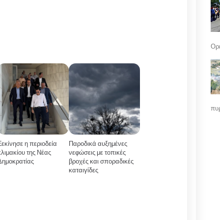
Ορε
πυρ
Ξεκίνησε η περιοδεία
Παροδικά αυξημένες
κλιμακίου της Νέας
νεφώσεις με τοπικές
Δημοκρατίας
βροχές και σποραδικές
καταιγίδες