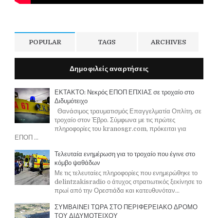
POPULAR
TAGS
ARCHIVES
Δημοφιλείς αναρτήσεις
ΕΚΤΑΚΤΟ: Νεκρός ΕΠΟΠ ΕΠΧΙΑΣ σε τροχαίο στο
Διδυμότειχο
Θανάσιμος τραυματισμός Επαγγελματία Οπλίτη, σε
τροχαίο στον Έβρο. Σύμφωνα με τις πρώτες
πληροφορίες του kranosgr.com, πρόκειται για
ΕΠΟΠ ...
Τελευταία ενημέρωση για το τροχαίο που έγινε στο
κόμβο ψαθάδων
Με τις τελευταίες πληροφορίες που ενημερώθηκε το
delintzakisradio ο άτυχος στρατιωτικός ξεκίνησε το
πρωί από την Ορεστιάδα και κατευθυνόταν...
ΣΥΜΒΑΙΝΕΙ ΤΩΡΑ ΣΤΟ ΠΕΡΙΦΕΡΕΙΑΚΟ ΔΡΟΜΟ
ΤΟΥ ΔΙΔΥΜΟΤΕΙΧΟΥ