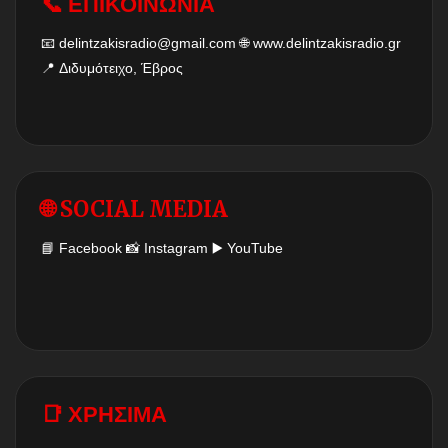
📞 ΕΠΙΚΟΙΝΩΝΙΑ
📧
delintzakisradio@gmail.com
🌐
www.delintzakisradio.gr
📍 Διδυμότειχο, Έβρος
🌐 SOCIAL MEDIA
📘
Facebook
📸
Instagram
▶️
YouTube
📑 ΧΡΗΣΙΜΑ