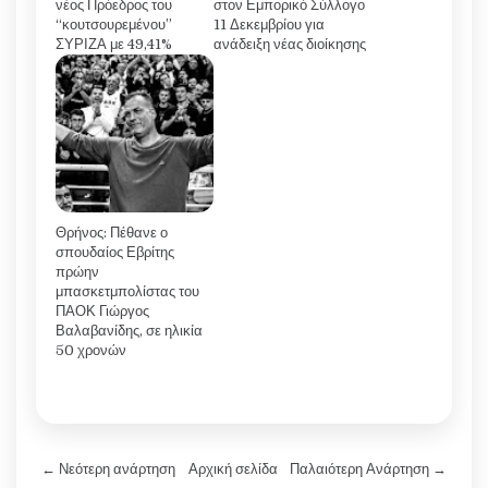
νέος Πρόεδρος του
στον Εμπορικό Σύλλογο
“κουτσουρεμένου”
11 Δεκεμβρίου για
ΣΥΡΙΖΑ με 49,41%
ανάδειξη νέας διοίκησης
Θρήνος: Πέθανε ο
σπουδαίος Εβρίτης
πρώην
μπασκετμπολίστας του
ΠΑΟΚ Γιώργος
Βαλαβανίδης, σε ηλικία
50 χρονών
← Νεότερη ανάρτηση
Αρχική σελίδα
Παλαιότερη Ανάρτηση →