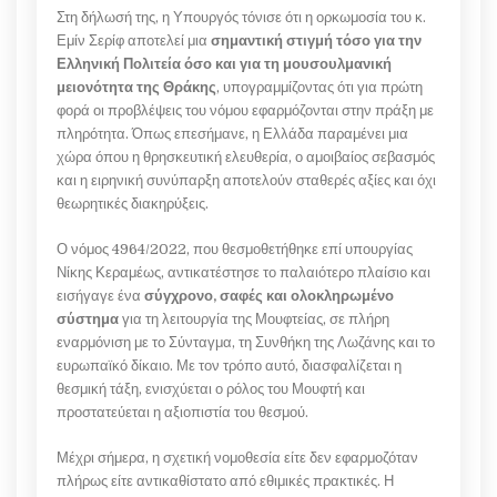
Στη δήλωσή της, η Υπουργός τόνισε ότι η ορκωμοσία του κ.
Εμίν Σερίφ αποτελεί μια
σημαντική στιγμή τόσο για την
Ελληνική Πολιτεία όσο και για τη μουσουλμανική
μειονότητα της Θράκης
, υπογραμμίζοντας ότι για πρώτη
φορά οι προβλέψεις του νόμου εφαρμόζονται στην πράξη με
πληρότητα. Όπως επεσήμανε, η Ελλάδα παραμένει μια
χώρα όπου η θρησκευτική ελευθερία, ο αμοιβαίος σεβασμός
και η ειρηνική συνύπαρξη αποτελούν σταθερές αξίες και όχι
θεωρητικές διακηρύξεις.
Ο νόμος 4964/2022, που θεσμοθετήθηκε επί υπουργίας
Νίκης Κεραμέως, αντικατέστησε το παλαιότερο πλαίσιο και
εισήγαγε ένα
σύγχρονο, σαφές και ολοκληρωμένο
σύστημα
για τη λειτουργία της Μουφτείας, σε πλήρη
εναρμόνιση με το Σύνταγμα, τη Συνθήκη της Λωζάνης και το
ευρωπαϊκό δίκαιο. Με τον τρόπο αυτό, διασφαλίζεται η
θεσμική τάξη, ενισχύεται ο ρόλος του Μουφτή και
προστατεύεται η αξιοπιστία του θεσμού.
Μέχρι σήμερα, η σχετική νομοθεσία είτε δεν εφαρμοζόταν
πλήρως είτε αντικαθίστατο από εθιμικές πρακτικές. Η