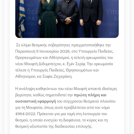
Σε κλίμα θεσμικής σοβαρότητας πραγματοποιήθηκε την
Παρασκευή 9 Ιανουαρίου 2026, στο Υπουργείο Παιδείας,
Θρησκευμάτων και Αθλητισμού, η τελετή ορκωμοσίας του
νέου Μουφτή Διδυμοτείχου, κ. Εμίν Σερίφ. Την ορκωμοσία
τέλεσε η Υπουργός Παιδείας, Θρησκευμάτων και
Αθλητισμού, κα Σοφία Ζαχαράκη.
Η ανάληψη καθηκόντων του νέου Μουφτή αποκτά ιδιαίτερη
βαρύτητα, καθώς σηματοδοτεί την
πρώτη πλήρη και
ουσιαστική εφαρμογή
του σύγχρονου θεσμικού πλαισίου
για τη Μουφτεία, όπως αυτό προβλέπεται από τον νόμο
4964/2022. Πρόκειται για μια τομή στη λειτουργία του
θεσμού, η οποία ενισχύει τη διαφάνεια, το κύρος και τη
θεσμική αξιοπιστία της διαδικασίας επιλογής.