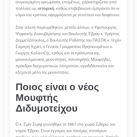
συγκεκριμένη ορκωμοσία, επομένως, χαρακτηρίζεται από
πολλούς ως
ιστορική
, καθώς επιβεβαιώνει έμπρακτα ότι οι
νόμοι του κράτους εφαρμόζονται με συνέπεια και διαφάνεια.
Στην τελετή παρευρέθηκαν, μεταξύ άλλων, ο Υφυπουργός
Ψηφιακής Διακυβέρνησης και Βουλευτής Έβρου κ. Χρήστος
Δερμετζόπουλος, ο Βουλευτής Ροδόπης του ΠΑΣΟΚ κ. Ιλχάν
Σαμπρή Αχμέτ, ο Γενικός Γραμματέας Θρησκευμάτων κ.
Γιώργος Καλαντζής, καθώς και εκπρόσωποι της
μουσουλμανικής μειονότητας, τοποτηρητές Μουφτήδες,
πρόεδροι διαχειριστικών επιτροπών, ιεροδιδάσκαλοι και
εξέχοντα μέλη της μειονότητας.
Ποιος είναι ο νέος
Μουφτής
Διδυμοτείχου
Ο κ. Εμίν Σερίφ γεννήθηκε το 1967 στο χωριό Σιδηρώ του
νομού Έβρου. Είναι έγγαμος και πατέρας τεσσάρων