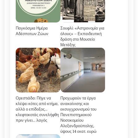
Παγκόσμια Ημέρα
Σουφλί: «Αστρονομία για
Αδέσποτων Ζώων
όλους» – Εκπαιδευτική
δράση στο Μουσείο
Μετάξης
Ορεστιάδα: Πήγε να
Προχωρούν τα έργα
κλέψει κότες από κτήμα,
ανακαίνισης και
αλλά ο επίδοξος…
εκσυγχρονισμού του
κλεφτοκοτάς συνελήφθη
Πανεπιστημιακού
πριν γίνει… λαγός
Νοσοκομείου
Αλεξανδρούπολης,
ύψους 14 εκατ. ευρώ