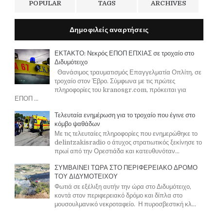
POPULAR
TAGS
ARCHIVES
Δημοφιλείς αναρτήσεις
ΕΚΤΑΚΤΟ: Νεκρός ΕΠΟΠ ΕΠΧΙΑΣ σε τροχαίο στο
Διδυμότειχο
Θανάσιμος τραυματισμός Επαγγελματία Οπλίτη, σε
τροχαίο στον Έβρο. Σύμφωνα με τις πρώτες
πληροφορίες του kranosgr.com, πρόκειται για
ΕΠΟΠ ...
Τελευταία ενημέρωση για το τροχαίο που έγινε στο
κόμβο ψαθάδων
Με τις τελευταίες πληροφορίες που ενημερώθηκε το
delintzakisradio ο άτυχος στρατιωτικός ξεκίνησε το
πρωί από την Ορεστιάδα και κατευθυνόταν...
ΣΥΜΒΑΙΝΕΙ ΤΩΡΑ ΣΤΟ ΠΕΡΙΦΕΡΕΙΑΚΟ ΔΡΟΜΟ
ΤΟΥ ΔΙΔΥΜΟΤΕΙΧΟΥ
Φωτιά σε εξέλιξη αυτήν την ώρα στο Διδυμότειχο,
κοντά στον περιφερειακό δρόμο και δίπλα στο
μουσουλμανικό νεκροταφείο. Η πυροσβεστική κλ...