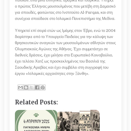
παιδιών, ενώ μιλά ελληνικά, αραβικά και τουρκικά. Υπήρξε
ο πρώτος Έλληνας μουσουλμάνος που μετέβη στη Δαμασκό
για σπουδές, φοιτώντας στο Ινστιτούτο Al-Furqan, και στη
συνέχεια σπούδασε στο Ισλαμικό Πανεπιστήμιο της Μεδίνα.
Υπηρετεί επί σειρά ετών ως Ιμάμης στον Έβρο, ενώ το 2004
διορίστηκε από το Υπουργείο Παιδείας για την κάλυψη των
θρησκευτικών αναγκών των μουσουλμάνων αθλητών στους
Ολυμπιακούς Αγώνες της Αθήνας. Έχει συμμετάσχει σε
διεθνείς δράσεις, έχει μιλήσει στο Ευρωπαϊκό Κοινοβούλιο,
έχει τελέσει Χατζ ως προσκεκλημένος του Βασιλιά της
Σαουδικής Αραβίας και έχει συμβάλει στη συγγραφή του
έργου «Ισλαμικές αρχαιότητες στην Ξάνθη».
Related Posts: