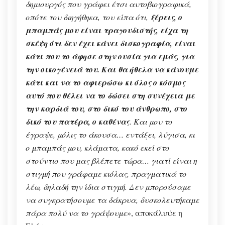
δημιουργός που γράφει έτσι αυτοβιογραφικά,
οπότε του διηγήθηκα, του είπα ότι,
ξέρεις, ο
μπαμπάς μου είναι τραγουδιστής, είχα τη
σκέψη ότι δεν έχει κάνει δισκογραφία, είναι
κάτι που το άφησε στην ουσία για εμάς, για
την οικογένειά του. Και θα ήθελα να κάνουμε
κάτι και να το αφιερώσω κι όλος ο κόσμος
αυτό που θέλει να το δώσει στη συνέχεια με
την καρδιά του, στο δικό του άνθρωπο, στο
δικό του πατέρα, ο καθένας
. Και μου το
έγραψε, μόλις το άκουσα… εντάξει, λύγισα, κι
ο μπαμπάς μου, κλάματα, κακό εκεί στο
στούντιο που μας βλέπετε τώρα… γιατί είναι η
στιγμή που γράφαμε κιόλας, πραγματικά το
λέω, δηλαδή την ίδια στιγμή. Δεν μπορούσαμε
να συγκρατήσουμε τα δάκρυα, δυσκολευτήκαμε
πάρα πολύ να το γράψουμε
», αποκάλυψε η