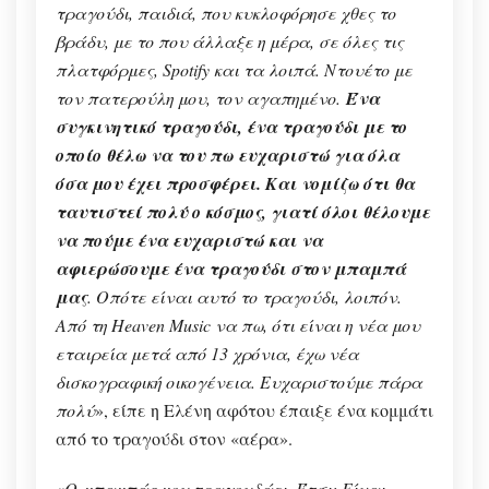
τραγούδι, παιδιά, που κυκλοφόρησε χθες το
βράδυ, με το που άλλαξε η μέρα, σε όλες τις
πλατφόρμες, Spotify και τα λοιπά. Ντουέτο με
τον πατερούλη μου, τον αγαπημένο.
Ένα
συγκινητικό τραγούδι, ένα τραγούδι με το
οποίο θέλω να του πω ευχαριστώ για όλα
όσα μου έχει προσφέρει. Και νομίζω ότι θα
ταυτιστεί πολύ ο κόσμος, γιατί όλοι θέλουμε
να πούμε ένα ευχαριστώ και να
αφιερώσουμε ένα τραγούδι στον μπαμπά
μας
. Οπότε είναι αυτό το τραγούδι, λοιπόν.
Από τη Heaven Music να πω, ότι είναι η νέα μου
εταιρεία μετά από 13 χρόνια, έχω νέα
δισκογραφική οικογένεια. Ευχαριστούμε πάρα
πολύ
», είπε η Ελένη αφότου έπαιξε ένα κομμάτι
από το τραγούδι στον «αέρα».
«
Ο μπαμπάς μου τραγουδάει. Έτσι; Είναι