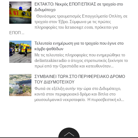
ΕΚΤΑΚΤΟ: Νεκρός ΕΠΟΠ ΕΠΧΙΑΣ σε τροχαίο στο
Διδυμότειχο
Θανάσιμος τραυματισμός Επαγγελματία Οπλίτη, σε
τροχαίο στον Έβρο. Σύμφωνα με τις πρώτες
πληροφορίες του kranosgr.com, πρόκειται για
ΕΠΟΠ ...
Τελευταία ενημέρωση για το τροχαίο που έγινε στο
κόμβο ψαθάδων
Με τις τελευταίες πληροφορίες που ενημερώθηκε το
delintzakisradio ο άτυχος στρατιωτικός ξεκίνησε το
πρωί από την Ορεστιάδα και κατευθυνόταν...
ΣΥΜΒΑΙΝΕΙ ΤΩΡΑ ΣΤΟ ΠΕΡΙΦΕΡΕΙΑΚΟ ΔΡΟΜΟ
ΤΟΥ ΔΙΔΥΜΟΤΕΙΧΟΥ
Φωτιά σε εξέλιξη αυτήν την ώρα στο Διδυμότειχο,
κοντά στον περιφερειακό δρόμο και δίπλα στο
μουσουλμανικό νεκροταφείο. Η πυροσβεστική κλ...