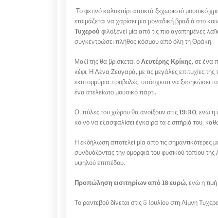
Το φετινό καλοκαίρι αποκτά ξεχωριστό μουσικό χρ
ετοιμάζεται να χαρίσει μια μοναδική βραδιά στο κο
Τυχερού
φιλοξενεί μία από τις πιο αγαπημένες λαϊ
συγκεντρώσει πλήθος κόσμου από όλη τη Θράκη.
Μαζί της θα βρίσκεται ο
Λευτέρης Κρίκης
, σε ένα 
κέφι. Η Λένα Ζευγαρά, με τις μεγάλες επιτυχίες τη
εκατομμύρια προβολές, υπόσχεται να ξεσηκώσει τους
ένα ατελείωτο μουσικό πάρτι.
Οι πύλες του χώρου θα ανοίξουν στις
19:30
, ενώ η
κοινό να εξασφαλίσει έγκαιρα τα εισιτήριά του, καθ
Η εκδήλωση αποτελεί μία από τις σημαντικότερες μο
συνδυάζοντας την ομορφιά του φυσικού τοπίου της 
υψηλού επιπέδου.
Προπώληση εισιτηρίων από 18 ευρώ
, ενώ η τι
Το ραντεβού δίνεται στις 5 Ιουλίου στη Λίμνη Τυχερ