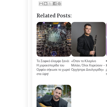
Related Posts:
Το Σοφικό έλαμψε ξανά:
«Όταν το Κλαρίνο
Η χοροεσπερίδα του
Μιλάει, Όλοι Χορεύουν –
Ορφέα σήκωσε το χωριό
Ορχήστρα Δουλγερίδη»
στα ύψη!