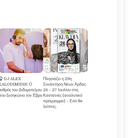
🎧 DJ ALEX
Πλησιάζει η 29η
KALODIMIDIS: Ο
Συνάντηση Νέων Άρδας
ρυθμός του Διδυμοτείχου
24 – 27 Ιουλίου στις
που ξεσηκώνει τον Έβρο
Καστανιές (αναλυτικό
πρόγραμμα) – Εσύ θα
λείπεις;