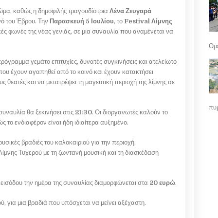
ώμα, καθώς η δημοφιλής τραγουδίστρια
Λένα Ζευγαρά
ινό του Έβρου. Την
Παρασκευή 5 Ιουλίου
, το
Festival Λίμνης
κές φωνές της νέας γενιάς, σε μια συναυλία που αναμένεται να
Ορε
πρόγραμμα γεμάτο επιτυχίες, δυνατές συγκινήσεις και ατελείωτο
ς που έχουν αγαπηθεί από το κοινό και έχουν κατακτήσει
 θεατές και να μετατρέψει τη μαγευτική περιοχή της λίμνης σε
πυρ
 συναυλία θα ξεκινήσει στις
21:30
. Οι διοργανωτές καλούν το
ώς το ενδιαφέρον είναι ήδη ιδιαίτερα αυξημένο.
υσικές βραδιές του καλοκαιριού για την περιοχή,
Λίμνης Τυχερού με τη ζωντανή μουσική και τη διασκέδαση
μή εισόδου την ημέρα της συναυλίας διαμορφώνεται στα
20 ευρώ
.
ού, για μια βραδιά που υπόσχεται να μείνει αξέχαστη.