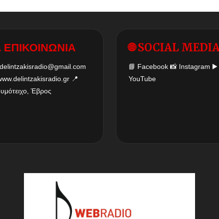
 ΕΠΙΚΟΙΝΩΝΙΑ
🌐 SOCIAL MEDI
delintzakisradio@gmail.com
📘
Facebook
📸
Instagram
▶️
www.delintzakisradio.gr
📍
YouTube
δυμότειχο, Έβρος