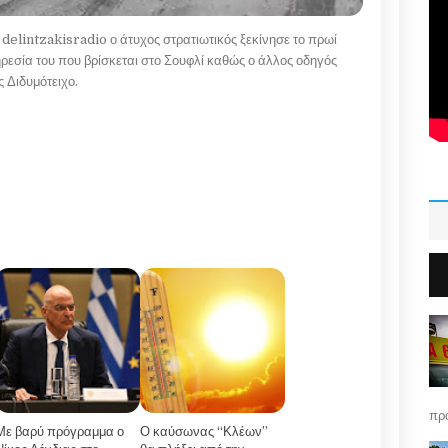
 delintzakisradio ο άτυχος στρατιωτικός ξεκίνησε το πρωί
ρεσία του που βρίσκεται στο Σουφλί καθώς ο άλλος οδηγός
 Διδυμότειχο.
πρό
Με βαρύ πρόγραμμα ο
Ο καύσωνας “Κλέων”