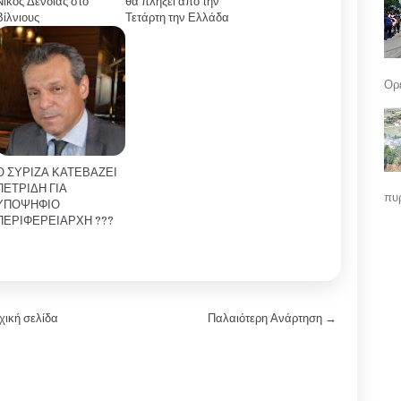
Νίκος Δένδιας στο
θα πλήξει από την
Βίλνιους
Τετάρτη την Ελλάδα
Ορε
Ο ΣΥΡΙΖΑ ΚΑΤΕΒΑΖΕΙ
ΠΕΤΡΙΔΗ ΓΙΑ
πυρ
ΥΠΟΨΗΦΙΟ
ΠΕΡΙΦΕΡΕΙΑΡΧΗ ???
χική σελίδα
Παλαιότερη Ανάρτηση →