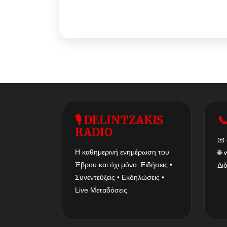
🎙 DELINTZAKIS

RADIO
📧
Η καθημερινή ενημέρωση του
🌐
Έβρου και όχι μόνο. Ειδήσεις •
Δι
Συνεντεύξεις • Εκδηλώσεις •
Live Μεταδόσεις