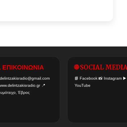
 ΕΠΙΚΟΙΝΩΝΙΑ
🌐 SOCIAL MEDI
delintzakisradio@gmail.com
📘
Facebook
📸
Instagram
▶️
www.delintzakisradio.gr
📍
YouTube
δυμότειχο, Έβρος