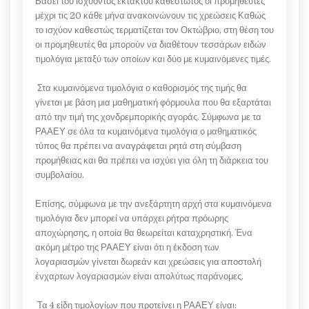
Βάσει του ισχύοντος έκτακτου καθεστώτος οι προμηθευτές
μέχρι τις 20 κάθε μήνα ανακοινώνουν τις χρεώσεις Καθώς
το ισχύον καθεστώς τερματίζεται τον Οκτώβριο, στη θέση του
οι προμηθευτές θα μπορούν να διαθέτουν τεσσάρων ειδών
τιμολόγια μεταξύ των οποίων και δύο με κυμαινόμενες τιμές.
Στα κυμαινόμενα τιμολόγια ο καθορισμός της τιμής θα
γίνεται με βάση μια μαθηματική φόρμουλα που θα εξαρτάται
από την τιμή της χονδρεμπορικής αγοράς. Σύμφωνα με τα
ΡΑΑΕΥ σε όλα τα κυμαινόμενα τιμολόγια ο μαθηματικός
τύπος θα πρέπει να αναγράφεται ρητά στη σύμβαση
προμήθειας και θα πρέπει να ισχύει για όλη τη διάρκεια του
συμβολαίου.
Επίσης, σύμφωνα με την ανεξάρτητη αρχή στα κυμαινόμενα
τιμολόγια δεν μπορεί να υπάρχει ρήτρα πρόωρης
αποχώρησης, η οποία θα θεωρείται καταχρηστική. Ένα
ακόμη μέτρο της ΡΑΑΕΥ είναι ότι η έκδοση των
λογαριασμών γίνεται δωρεάν και χρεώσεις για αποστολή
ένχαρτων λογαριασμών είναι απολύτως παράνομες.
Τα 4 είδη τιμολογίων που προτείνει η ΡΑΑΕΥ είναι: