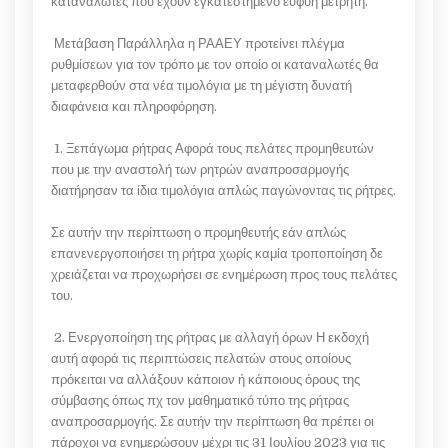
καταναλωτές που έχουν εγκατεστημένο ευφυή μετρητή.
Μετάβαση Παράλληλα η ΡΑΑΕΥ προτείνει πλέγμα
ρυθμίσεων για τον τρόπο με τον οποίο οι καταναλωτές θα
μεταφερθούν στα νέα τιμολόγια με τη μέγιστη δυνατή
διαφάνεια και πληροφόρηση.
1. Ξεπάγωμα ρήτρας Αφορά τους πελάτες προμηθευτών
που με την αναστολή των ρητρών αναπροσαρμογής
διατήρησαν τα ίδια τιμολόγια απλώς παγώνοντας τις ρήτρες.
Σε αυτήν την περίπτωση ο προμηθευτής εάν απλώς
επανενεργοποιήσει τη ρήτρα χωρίς καμία τροποποίηση δε
χρειάζεται να προχωρήσει σε ενημέρωση προς τους πελάτες
του.
2. Ενεργοποίηση της ρήτρας με αλλαγή όρων Η εκδοχή
αυτή αφορά τις περιπτώσεις πελατών στους οποίους
πρόκειται να αλλάξουν κάποιον ή κάποιους όρους της
σύμβασης όπως πχ τον μαθηματικό τύπο της ρήτρας
αναπροσαρμογής. Σε αυτήν την περίπτωση θα πρέπει οι
πάροχοι να ενημερώσουν μέχρι τις 31 Ιουλίου 2023 για τις