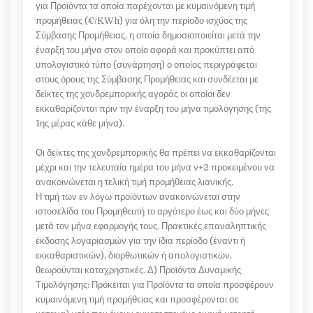
για Προϊόντα τα οποία παρέχονται με κυμαινόμενη τιμή
προμήθειας (€/KWh) για όλη την περίοδο ισχύος της
Σύμβασης Προμήθειας, η οποία δημοσιοποιείται μετά την
έναρξη του μήνα στον οποίο αφορά και προκύπτει από
υπολογιστικό τύπο (συνάρτηση) ο οποίος περιγράφεται
στους όρους της Σύμβασης Προμήθειας και συνδέεται με
δείκτες της χονδρεμπορικής αγοράς οι οποίοι δεν
εκκαθαρίζονται πριν την έναρξη του μήνα τιμολόγησης (της
1ης μέρας κάθε μήνα).
Οι δείκτες της χονδρεμπορικής θα πρέπει να εκκαθαρίζονται
μέχρι και την τελευταία ημέρα του μήνα ν+2 προκειμένου να
ανακοινώνεται η τελική τιμή προμήθειας λιανικής.
Η τιμή των εν λόγω προϊόντων ανακοινώνεται στην
ιστοσελίδα του Προμηθευτή το αργότερο έως και δύο μήνες
μετά τον μήνα εφαρμογής τους. Πρακτικές επαναληπτικής
έκδοσης λογαριασμών για την ίδια περίοδο (έναντι ή
εκκαθαριστικών), διορθωτικών ή απολογιστικών,
θεωρούνται καταχρηστικές. Δ) Προϊόντα Δυναμικής
Τιμολόγησης: Πρόκειται για Προϊόντα τα οποία προσφέρουν
κυμαινόμενη τιμή προμήθειας και προσφέρονται σε