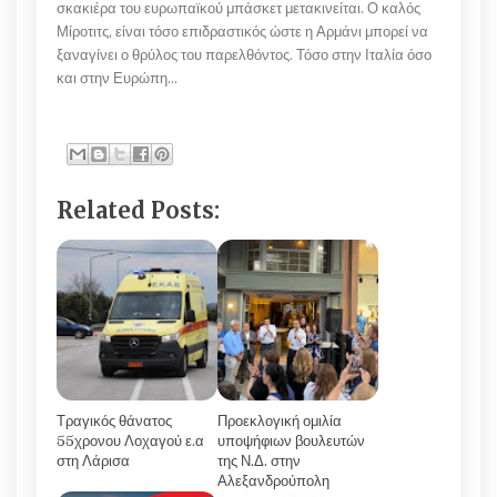
σκακιέρα του ευρωπαϊκού μπάσκετ μετακινείται. Ο καλός
Μίροτιτς, είναι τόσο επιδραστικός ώστε η Αρμάνι μπορεί να
ξαναγίνει ο θρύλος του παρελθόντος. Τόσο στην Ιταλία όσο
και στην Ευρώπη…
Related Posts:
Τραγικός θάνατος
Προεκλογική ομιλία
55χρονου Λοχαγού ε.α
υποψήφιων βουλευτών
στη Λάρισα
της Ν.Δ. στην
Αλεξανδρούπολη