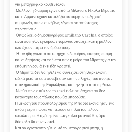
για μεταγραφικό κουβεντολόι;
Μάλλον, η διαρροή έγινε από το Μιλάνο: ο Νίκολα Μίροτιτς
και η Αρμάνι έχουν καταλήξει σε συμφωνία. Αρχική
συμφωνία, όπως συνήθως λέγεται σε αντίστοιχες
περιπτώσεις.
Όπως λέει ο δημοσιογράφος Emiliano Carchia, ο οποίος
είναι συνήθως έγκυρος, επομένως υπάρχει κάτι ή μάλλον
όλα έχουν πάρει τον δρόμο τους.
Ήταν ήδη γνωστό ότι υπήρχε ενδιαφέρον, επαφές, ακόμη
και συζητήσεις και φαίνεται πως η μοίρα του Μίροτιτς για την
επόμενη χρονιά έχει ήδη γραφτεί.
Ο Μίροτιτς δεν θα ήθελε να συνεχίσει στη Βαρκελώνη,
ειδικά μετά τα όσα συνέβησαν και τις πληγές που άνοιξαν
στον ημιτελικό της Ευρωλίγκας και την ήττα από τη Ρεάλ.
Νιώθει πως ο κύκλος του εκεί έκλεισε, άσχετα αν δεν
κατάκτησε τους τίτλους που θα μπορούσε.
Η μείωση του προϋπολογισμού της Μπαρτσελόνα ήταν ένα
ακόμη «τρικ» ώστε να πέσουν οι τίτλοι του τέλους
ευκολότερα. Η σχέση είναι …αγκαλιά με αγκάθια, άρα
δύσκολα θα συνεχιστεί.
Και αν οριστικοποιηθεί αυτό το μεταγραφικό μπαμ, η …