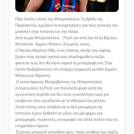
Πάει Ιταλία ο άσος της Μπαρτσελόνα; Το βράδυ της
Παρασκευής αρχίζουν οι αναμετρήσεις για τους τελικούς του
μπάσκετ στην Ισπανία και την Ιταλία.
Από τη μια Μπαρτσελόνα – Ρεάλ και από την άλλη Βίρτους
Μπολόνια- Αρμάνι Μιλάνο. Στη μέση, ποιος;
Ο Νίκολα Μίροτιτς! Ηδη, ένας παίκτης ολκής που αίφνης
βγήκε στην αγορά προτού καν ολοκληρωθεί η σεζόν,
φαίνεται πως δεν θα κάνει σίριαλ τη μεταγραφή του. Στην
Ιταλία διαβεβαιώνουν ότι υπάρχει συμφωνία μεταξύ Αρμάνι
Μιλάνο και Μίροτιτς!
Ο ισπανόφωνος Μαυροβούνιος της Μπαρτσελόνα
αντιμετωπίζει τη Ρεάλ για πολλοστή φορά αυτή την
αγωνιστική περίοδο και δεν είναι η κατάλληλη ώρα για
κουβέντες που σχετίζονται με το αθλητικό του μέλλον.
Αλλά επίσης είναι αλήθεια ότι οι δύο μονομάχοι της
Ισπανίας έχουν βυθιστεί σε χίλιες και μία φήμες για
μεταγραφές, περικοπές, υπογραφές και άλλα πολλά που τις
επηρεάζουν άμεσα.
Εχοντας μπροστά σπουδαία ματς, ποιος αλήθεια έχει όρεξη