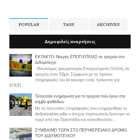
POPULAR
TAGS
ARCHIVES
Δημοφιλείς αναρτήσεις
ΕΚΤΑΚΤΟ: Νεκρός ΕΠΟΠ ΕΠΧΙΑΣ σε τροχαίο στο
Διδυμότειχο
Θανάσιμος τραυματισμός Επαγγελματία Οπλίτη, σε
τροχαίο στον Έβρο. Σύμφωνα με τις πρώτες
πληροφορίες του kranosgr.com, πρόκειται για
ΕΠΟΠ ...
Τελευταία ενημέρωση για το τροχαίο που έγινε στο
κόμβο ψαθάδων
Με τις τελευταίες πληροφορίες που ενημερώθηκε το
delintzakisradio ο άτυχος στρατιωτικός ξεκίνησε το
πρωί από την Ορεστιάδα και κατευθυνόταν...
ΣΥΜΒΑΙΝΕΙ ΤΩΡΑ ΣΤΟ ΠΕΡΙΦΕΡΕΙΑΚΟ ΔΡΟΜΟ
ΤΟΥ ΔΙΔΥΜΟΤΕΙΧΟΥ