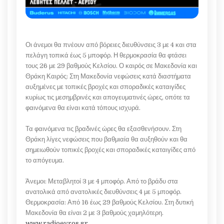
Οι άνεμοι θα πνέουν από βόρειες διευθύνσεις 3 με 4 και στα
πελάγη τοπικά έως 5 μποφόρ. Η θερμοκρασία θα φτάσει
τους 26 με 29 βαθμούς Κελσίου. Ο καιρός σε Μακεδονία και
Θράκη Καιρός: Στη Μακεδονία νεφώσεις κατά διαστήματα
αυξημένες με τοπικές βροχές και σποραδικές καταιγίδες
κυρίως τις μεσημβρινές και απογευματινές ώρες, οπότε τα
φαινόμενα θα είναι κατά τόπους ισχυρά.
Τα φαινόμενα τις βραδινές ώρες θα εξασθενήσουν. Στη
Θράκη λίγες νεφώσεις που βαθμιαία θα αυξηθούν και θα
σημειωθούν τοπικές βροχές και σποραδικές καταιγίδες από
το απόγευμα.
Άνεμοι: Μεταβλητοί 3 με 4 μποφόρ. Από το βράδυ στα
ανατολικά από ανατολικές διευθύνσεις 4 με 5 μποφόρ.
Θερμοκρασία: Από 16 έως 29 βαθμούς Κελσίου. Στη δυτική
Μακεδονία θα είναι 2 με 3 βαθμούς χαμηλότερη.
www.radioevros.gr