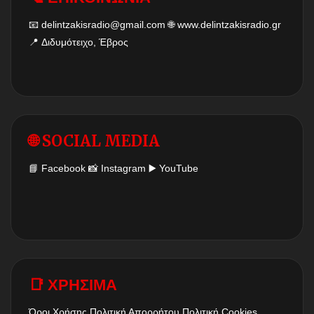
📧
delintzakisradio@gmail.com
🌐
www.delintzakisradio.gr
📍 Διδυμότειχο, Έβρος
🌐 SOCIAL MEDIA
📘
Facebook
📸
Instagram
▶️
YouTube
📑 ΧΡΗΣΙΜΑ
Όροι Χρήσης
Πολιτική Απορρήτου
Πολιτική Cookies