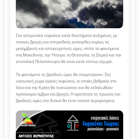
Στα ηπειρωτικά νεφώσεις κατά διαστήματα αυξημένες, με
τοπικές βροχές και σποραδικές καταιγίδες κυρίως τις
μεσημβρινές και απογευματινές ώρες, οπότε τα φαινόμενα
στη Μακεδονία, την Ήπειρο, τη Θεσσαλία, τη Στερεά και την
ανατολική Πελοπόννησο θα είναι κατά τόπους ισχυρά.
Τα φαινόμενα τις βραδινές ώρες θα σταματήσουν. Στη
νησιωτική χώρα αραιές νεφώσεις, οι οποίες βαθμιαία στο
Ιόνιο και την Κρήτη θα πυκνώσουν και θα εκδηλωθούν
πρόσκαιροι όμβροι και βροχές. Η ορατότητα τις πρωινές και
βραδινές ώρες στα δυτικά θα είναι τοπικά περιορισμένη.