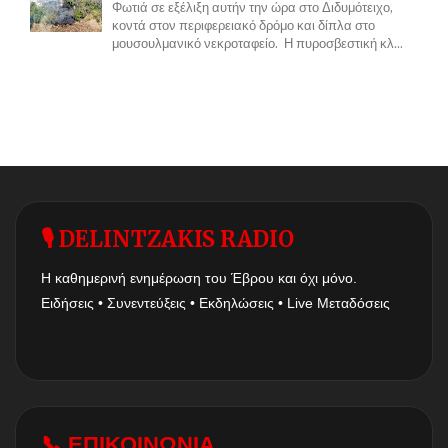
Φωτιά σε εξέλιξη αυτήν την ώρα στο Διδυμότειχο,
κοντά στον περιφερειακό δρόμο και δίπλα στο
μουσουλμανικό νεκροταφείο. Η πυροσβεστική κλ...
🎙 DELINTZAKIS RADIO
Η καθημερινή ενημέρωση του Έβρου και όχι μόνο.
Ειδήσεις • Συνεντεύξεις • Εκδηλώσεις • Live Μεταδόσεις
📞 ΕΠΙΚΟΙΝΩΝΙΑ