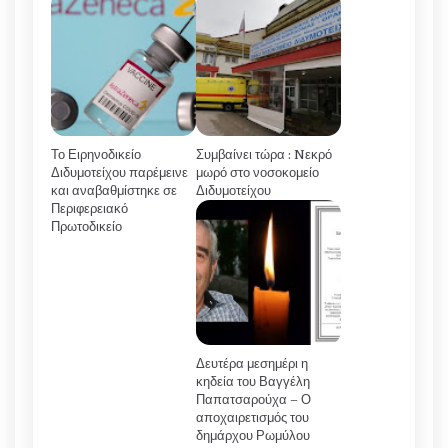
Το Ειρηνοδικείο
Συμβαίνει τώρα : Nεκρό
Διδυμοτείχου παρέμεινε
μωρό στο νοσοκομείο
και αναβαθμίστηκε σε
Διδυμοτείχου
Περιφερειακό
Πρωτοδικείο
Δευτέρα μεσημέρι η
κηδεία του Βαγγέλη
Παπατσαρούχα – Ο
αποχαιρετισμός του
δημάρχου Ρωμύλου