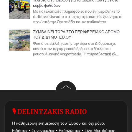
Τελευταία ενημέρωση για το τροχαίο που έγινε στο
κόμβο ψαθάδων
Με τις τελευταίες πληροφορίες που ενημερώθηκε το
delintzakisradio ο άτυχος στρατιωτικός ξεκίνησε το
πρωί από την Ορεστιάδα και κατευθυνόταν...
ΣΥΜΒΑΙΝΕΙ ΤΩΡΑ ΣΤΟ ΠΕΡΙΦΕΡΕΙΑΚΟ ΔΡΟΜΟ
ΤΟΥ ΔΙΔΥΜΟΤΕΙΧΟΥ
Φωτιά σε εξέλιξη αυτήν την ώρα στο Διδυμότειχο,
κοντά στον περιφερειακό δρόμο και δίπλα στο
μουσουλμανικό νεκροταφείο. Η πυροσβεστική κλ...
🎙 DELINTZAKIS RADIO
Η καθημερινή ενημέρωση του Έβρου και όχι μόνο.
Ειδήσεις • Συνεντεύξεις • Εκδηλώσεις • Live Μεταδόσεις