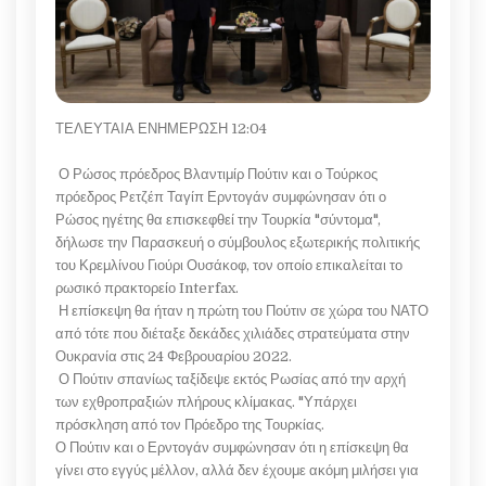
ΤΕΛΕΥΤΑΙΑ ΕΝΗΜΕΡΩΣΗ 12:04
Ο Ρώσος πρόεδρος Βλαντιμίρ Πούτιν και ο Τούρκος
πρόεδρος Ρετζέπ Ταγίπ Ερντογάν συμφώνησαν ότι ο
Ρώσος ηγέτης θα επισκεφθεί την Τουρκία "σύντομα",
δήλωσε την Παρασκευή ο σύμβουλος εξωτερικής πολιτικής
του Κρεμλίνου Γιούρι Ουσάκοφ, τον οποίο επικαλείται το
ρωσικό πρακτορείο Interfax.
Η επίσκεψη θα ήταν η πρώτη του Πούτιν σε χώρα του ΝΑΤΟ
από τότε που διέταξε δεκάδες χιλιάδες στρατεύματα στην
Ουκρανία στις 24 Φεβρουαρίου 2022.
Ο Πούτιν σπανίως ταξίδεψε εκτός Ρωσίας από την αρχή
των εχθροπραξιών πλήρους κλίμακας. "Υπάρχει
πρόσκληση από τον Πρόεδρο της Τουρκίας.
Ο Πούτιν και ο Ερντογάν συμφώνησαν ότι η επίσκεψη θα
γίνει στο εγγύς μέλλον, αλλά δεν έχουμε ακόμη μιλήσει για