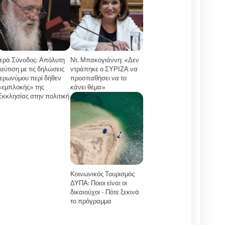
Ιερά Σύνοδος: Απόλυτη
Ντ. Μπακογιάννη: «Δεν
ταύτιση με τις δηλώσεις
ντράπηκε ο ΣΥΡΙΖΑ να
Ιερωνύμου περί δήθεν
προσπαθήσει να το
«εμπλοκής» της
κάνει θέμα»
Εκκλησίας στην πολιτική
Κοινωνικός Τουρισμός
ΔΥΠΑ: Ποιοι είναι οι
δικαιούχοι - Πότε ξεκινά
το πρόγραμμα