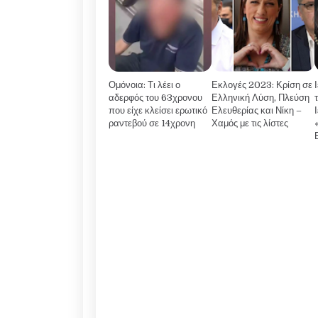
Ομόνοια: Τι λέει ο
Εκλογές 2023: Κρίση σε
αδερφός του 63χρονου
Ελληνική Λύση, Πλεύση
που είχε κλείσει ερωτικό
Ελευθερίας και Νίκη –
ραντεβού σε 14χρονη
Χαμός με τις λίστες