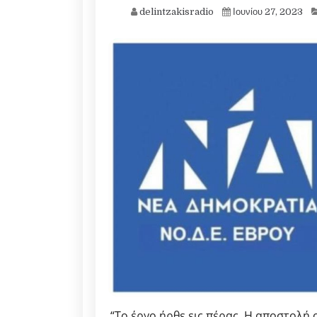
delintzakisradio
Ιουνίου 27, 2023
“Το έργο ήρθε εις πέρας. Η αποστολή