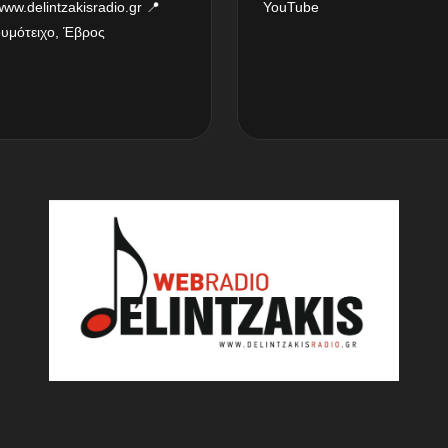
www.delintzakisradio.gr
📍
YouTube
δυμότειχο, Έβρος