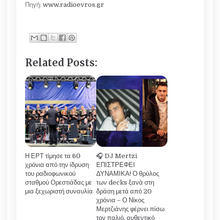
Πηγή:
www.radioevros.gr
Related Posts:
Η ΕΡΤ τίμησε τα 60
🎧 DJ Mertzi
χρόνια από την ίδρυση
ΕΠΙΣΤΡΕΦΕΙ
του ραδιοφωνικού
ΔΥΝΑΜΙΚΑ! Ο θρύλος
σταθμού Ορεστιάδας με
των decks ξανά στη
μια ξεχωριστή συναυλία
δράση μετά από 20
χρόνια – Ο Νίκος
Μερτζιάνης φέρνει πίσω
τον παλιό, αυθεντικό