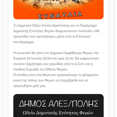
Το Δημοτικό Ωδείο Αλεξανδρούπολης και το Παράρτημα
Δημοτικής Ενότητας Φερών διοργανώνουν συναυλία «Με
τραγούδια που αγαπήσαμε» μέσα από το Ελληνικό
πεντάγραμμο.
Η συναυλία θα γίνει στο Δημοτικό Αμφιθέατρο Φερών την
Κυριακή 18 Ιουνίου 2023 και ώρα 21.οο. Θα εμφανιστούν
σύνολα Ορχήστρας και χορωδίας από το Δ.Ω.Α. και η
παιδική Χορωδία του Ωδείου Φερών.
Η είσοδος είναι ελεύθερη και προσκαλούμε το φιλόμουσο
κοινό της πόλης των Φερών να παραβρεθεί και να
τραγουδήσει μαζί μας.