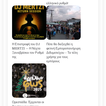
ελληνικό ρυθμό!
Η Επιστροφή του DJ
Πότε θα διεξαχθεί η
MERTZI — Η Νύχτα
φετινή Εμποροπανήγυρη
Ξαναβρίσκει τον Ρυθμό
Διδυμοτείχου – Τα τέλη
της
χρήσης για τους
εμπόρους
Ορεστιάδα: Έρχονται οι