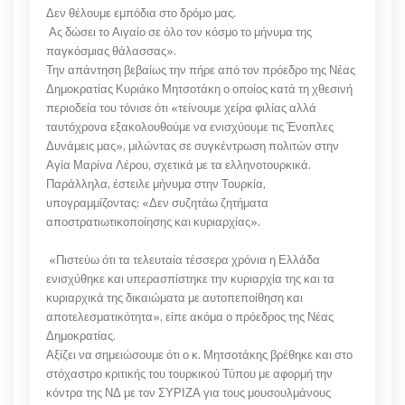
Δεν θέλουμε εμπόδια στο δρόμο μας.
Ας δώσει το Αιγαίο σε όλο τον κόσμο το μήνυμα της
παγκόσμιας θάλασσας».
Την απάντηση βεβαίως την πήρε από τον πρόεδρο της Νέας
Δημοκρατίας Κυριάκο Μητσοτάκη ο οποίος κατά τη χθεσινή
περιοδεία του τόνισε ότι «τείνουμε χείρα φιλίας αλλά
ταυτόχρονα εξακολουθούμε να ενισχύουμε τις Ένοπλες
Δυνάμεις μας», μιλώντας σε συγκέντρωση πολιτών στην
Αγία Μαρίνα Λέρου, σχετικά με τα ελληνοτουρκικά.
Παράλληλα, έστειλε μήνυμα στην Τουρκία,
υπογραμμίζοντας: «Δεν συζητάω ζητήματα
αποστρατιωτικοποίησης και κυριαρχίας».
«Πιστεύω ότι τα τελευταία τέσσερα χρόνια η Ελλάδα
ενισχύθηκε και υπερασπίστηκε την κυριαρχία της και τα
κυριαρχικά της δικαιώματα με αυτοπεποίθηση και
αποτελεσματικότητα», είπε ακόμα ο πρόεδρος της Νέας
Δημοκρατίας.
Αξίζει να σημειώσουμε ότι ο κ. Μητσοτάκης βρέθηκε και στο
στόχαστρο κριτικής του τουρκικού Τύπου με αφορμή την
κόντρα της ΝΔ με τον ΣΥΡΙΖΑ για τους μουσουλμάνους