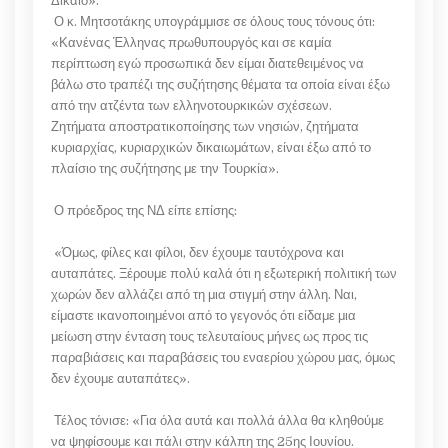
Δίκαιο».
Ο κ. Μητσοτάκης υπογράμμισε σε όλους τους τόνους ότι:
«Κανένας Έλληνας πρωθυπουργός και σε καμία
περίπτωση εγώ προσωπικά δεν είμαι διατεθειμένος να
βάλω στο τραπέζι της συζήτησης θέματα τα οποία είναι έξω
από την ατζέντα των ελληνοτουρκικών σχέσεων.
Ζητήματα αποστρατικοποίησης των νησιών, ζητήματα
κυριαρχίας, κυριαρχικών δικαιωμάτων, είναι έξω από το
πλαίσιο της συζήτησης με την Τουρκία».
Ο πρόεδρος της ΝΔ είπε επίσης:
«Όμως, φίλες και φίλοι, δεν έχουμε ταυτόχρονα και
αυταπάτες. Ξέρουμε πολύ καλά ότι η εξωτερική πολιτική των
χωρών δεν αλλάζει από τη μια στιγμή στην άλλη. Ναι,
είμαστε ικανοποιημένοι από το γεγονός ότι είδαμε μια
μείωση στην ένταση τους τελευταίους μήνες ως προς τις
παραβιάσεις και παραβάσεις του εναερίου χώρου μας, όμως
δεν έχουμε αυταπάτες».
Τέλος τόνισε: «Για όλα αυτά και πολλά άλλα θα κληθούμε
να ψηφίσουμε και πάλι στην κάλπη της 25ης Ιουνίου.