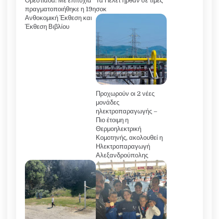
Ορεστιάδα: Με επιτυχία
Τα Πελετ ήρθαν σε τιμές
πραγματοποιήθηκε η 19η
σοκ
Ανθοκομική Έκθεση και
Έκθεση Βιβλίου
Προχωρούν οι 2 νέες
μονάδες
ηλεκτροπαραγωγής –
Πιο έτοιμη η
Θερμοηλεκτρική
Κομοτηνής, ακολουθεί η
Ηλεκτροπαραγωγή
Αλεξανδρούπολης