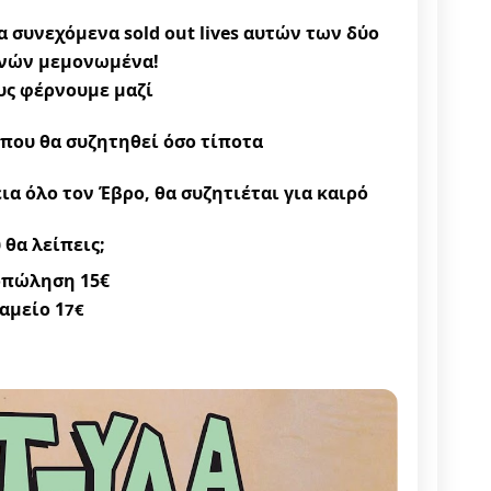
α συνεχόμενα sold out lives αυτών των δύο
χνών μεμονωμένα!
υς φέρνουμε μαζί
που θα συζητηθεί όσο τίποτα
ια όλο τον Έβρο, θα συζητιέται για καιρό
 θα λείπεις;
πώληση 15€
αμείο 1
7€