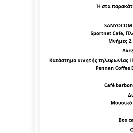
Ή στα παρακά
SANYOCOM Τ
Sportnet Cafe, Π
Μνήμες 2,
Αλε
Κατάστημα κινητής τηλεφωνίας i h
Pennan Coffee 
Café barbon
Δ
Μουσικό
Box c
Ο