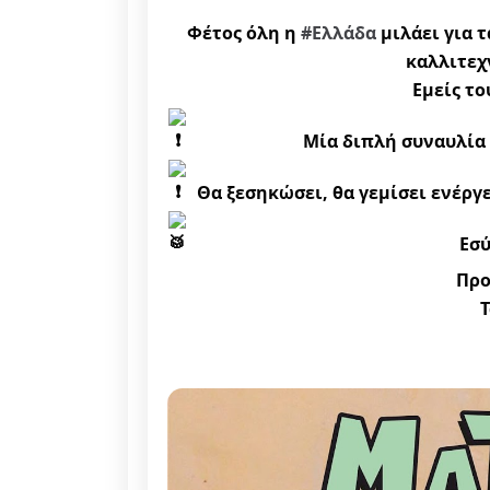
Φέτος όλη η
#Ελλάδα
μιλάει για τ
καλλιτε
Εμείς το
Μία διπλή συναυλία 
Θα ξεσηκώσει, θα γεμίσει ενέργε
Εσύ
Προ
Τ