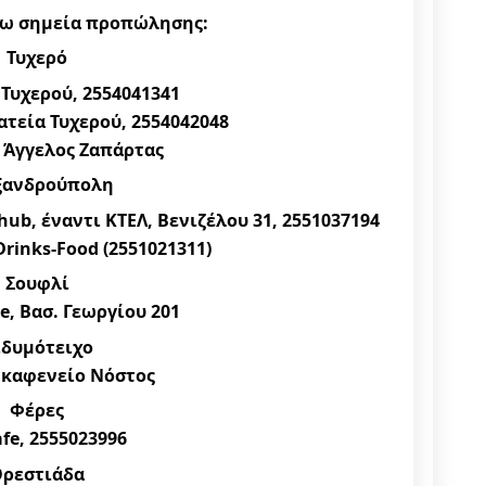
τω σημεία προπώλησης:
Τυχερό
υχερού, 2554041341
λατεία Τυχερού, 2554042048
 Άγγελος Ζαπάρτας
ξανδρούπολη
ub, έναντι ΚΤΕΛ, Βενιζέλου 31, 2551037194
Drinks-Food (2551021311)
Σουφλί
e, Βασ. Γεωργίου 201
ιδυμότειχο
 καφενείο Νόστος
Φέρες
afe, 2555023996
ρεστιάδα