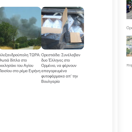
Ορε
Αλεξανδρούπολη ΤΩΡΑ:
Ορεστιάδα: Συνέλαβαν
Φωτιά δίπλα στο
δυο Έλληνες στο
πυρ
εκκλησάκι του Αγίου
Ορμένιο, να φέρνουν
Παισίου στο ρέμα Ειρήνη
απαγορευμένα
φυτοφάρμακα απ’ την
Βουλγαρία