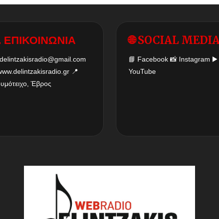
 ΕΠΙΚΟΙΝΩΝΙΑ
🌐 SOCIAL MEDI
delintzakisradio@gmail.com
📘
Facebook
📸
Instagram
▶️
www.delintzakisradio.gr
📍
YouTube
δυμότειχο, Έβρος