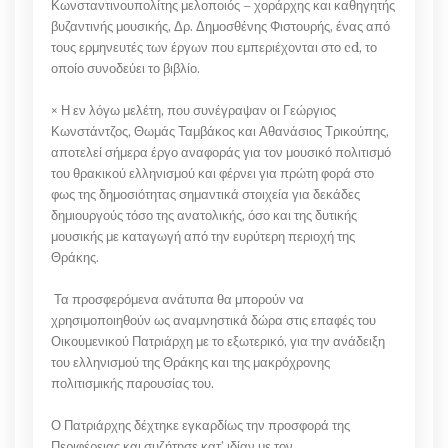
Κωνσταντινουπολίτης μελοποιός – χοράρχης και καθηγητής
βυζαντινής μουσικής, Δρ. Δημοσθένης Φιστουρής, ένας από
τους ερμηνευτές των έργων που εμπεριέχονται στο cd, το
οποίο συνοδεύει το βιβλίο.
× Η εν λόγω μελέτη, που συνέγραψαν οι Γεώργιος
Κωνστάντζος, Θωμάς Ταμβάκος και Αθανάσιος Τρικούπης,
αποτελεί σήμερα έργο αναφοράς για τον μουσικό πολιτισμό
του θρακικού ελληνισμού και φέρνει για πρώτη φορά στο
φως της δημοσιότητας σημαντικά στοιχεία για δεκάδες
δημιουργούς τόσο της ανατολικής, όσο και της δυτικής
μουσικής με καταγωγή από την ευρύτερη περιοχή της
Θράκης.
Τα προσφερόμενα ανάτυπα θα μπορούν να
χρησιμοποιηθούν ως αναμνηστικά δώρα στις επαφές του
Οικουμενικού Πατριάρχη με το εξωτερικό, για την ανάδειξη
του ελληνισμού της Θράκης και της μακρόχρονης
πολιτισμικής παρουσίας του.
Ο Πατριάρχης δέχτηκε εγκαρδίως την προσφορά της
Περιφέρειας και συζήτησε κατ’ ιδίαν με τον