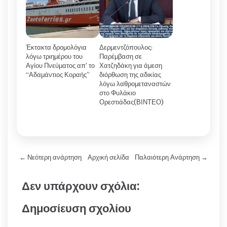
Έκτακτα δρομολόγια
Δερμεντζόπουλος:
λόγω τριημέρου του
Παρέμβαση σε
Αγίου Πνεύματος απ’ το
Χατζηδάκη για άμεση
“Αδαμάντιος Κοραής”
διόρθωση της αδικίας
λόγω λαθρομεταναστών
στο Φυλάκιο
Ορεστιάδας(ΒΙΝΤΕΟ)
← Νεότερη ανάρτηση
Αρχική σελίδα
Παλαιότερη Ανάρτηση →
Δεν υπάρχουν σχόλια:
Δημοσίευση σχολίου