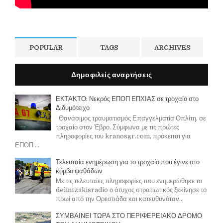
POPULAR
TAGS
ARCHIVES
Δημοφιλείς αναρτήσεις
ΕΚΤΑΚΤΟ: Νεκρός ΕΠΟΠ ΕΠΧΙΑΣ σε τροχαίο στο
Διδυμότειχο
Θανάσιμος τραυματισμός Επαγγελματία Οπλίτη, σε
τροχαίο στον Έβρο. Σύμφωνα με τις πρώτες
πληροφορίες του kranosgr.com, πρόκειται για
ΕΠΟΠ ...
Τελευταία ενημέρωση για το τροχαίο που έγινε στο
κόμβο ψαθάδων
Με τις τελευταίες πληροφορίες που ενημερώθηκε το
delintzakisradio ο άτυχος στρατιωτικός ξεκίνησε το
πρωί από την Ορεστιάδα και κατευθυνόταν...
ΣΥΜΒΑΙΝΕΙ ΤΩΡΑ ΣΤΟ ΠΕΡΙΦΕΡΕΙΑΚΟ ΔΡΟΜΟ