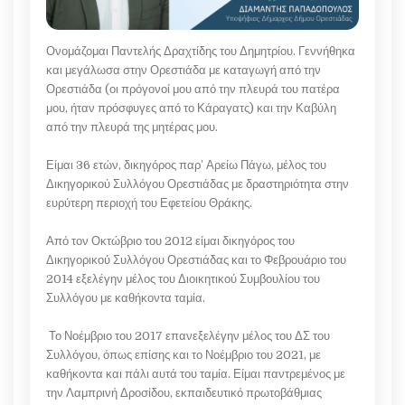
Ονομάζομαι Παντελής Δραχτίδης του Δημητρίου. Γεννήθηκα
και μεγάλωσα στην Ορεστιάδα με καταγωγή από την
Ορεστιάδα (οι πρόγονοί μου από την πλευρά του πατέρα
μου, ήταν πρόσφυγες από το Κάραγατς) και την Καβύλη
από την πλευρά της μητέρας μου.
Είμαι 36 ετών, δικηγόρος παρ’ Αρείω Πάγω, μέλος του
Δικηγορικού Συλλόγου Ορεστιάδας με δραστηριότητα στην
ευρύτερη περιοχή του Εφετείου Θράκης.
Από τον Οκτώβριο του 2012 είμαι δικηγόρος του
Δικηγορικού Συλλόγου Ορεστιάδας και το Φεβρουάριο του
2014 εξελέγην μέλος του Διοικητικού Συμβουλίου του
Συλλόγου με καθήκοντα ταμία.
Το Νοέμβριο του 2017 επανεξελέγην μέλος του ΔΣ του
Συλλόγου, όπως επίσης και το Νοέμβριο του 2021, με
καθήκοντα και πάλι αυτά του ταμία. Είμαι παντρεμένος με
την Λαμπρινή Δροσίδου, εκπαιδευτικό πρωτοβάθμιας