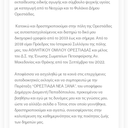
εκπαίδευσης ειδικής αγωγής και σύμβουλο ψυχικής υγείας
με καταγωγή από το Νεοχώρι και το Φυλάκιο Δήμου
Ορεστιάδας.
Κατοικώ και δραστηριοποιούμαι στην πόλη της Ορεστιάδας
ως αυτοαπασχολούμενος και διατηρώ το δικό μου
δικηγορικό γραφείο από το 2013 έως και σήμερα. Από το
2018 είμαι Πρόεδρος του Ιστορικού Συλλόγου της πόλης
μας, του ΑΘΛΗΤΙΚΟΥ ΟΜΙΛΟΥ ΟΡΕΣΤΙΑΔΑΣ και μέλος
του Δ.Σ. της Ένωσης Σωματείων Πετοσφαίρισης Αν.
Μακεδονίας και Θράκης από τον Σεπτέμβριο του 2022.
Αποφάσισα να ασχοληθώ με τα κοινά στις επερχόμενες
αυτοδιοικητικές εκλογές και να συμπορευτώ με την
Παράταξη “ΟΡΕΣΤΙΑΔΑ ΝΕΑ ΞΑΝΑ”, του υποψήφιου
Δημάρχου Διαμαντή Παπαδόπουλου, προκειμένου να
βοηθήσω και εγώ με τις δυνάμεις μου και τις γνώσεις μου,
ώστε να αλλάξει σελίδα ο Τόπος στον οποίο γεννήθηκα,
δραστηριοποιούμαι και αγαπώ, συνεισφέροντας στην
καλυτέρευση της καθημερινότητας και της ποιότητας ζωής
των δημοτών μας.