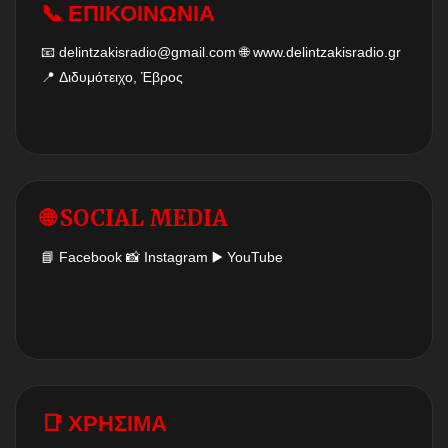
📞 ΕΠΙΚΟΙΝΩΝΙΑ
📧
delintzakisradio@gmail.com
🌐
www.delintzakisradio.gr
📍 Διδυμότειχο, Έβρος
🌐 SOCIAL MEDIA
📘
Facebook
📸
Instagram
▶️
YouTube
📑 ΧΡΗΣΙΜΑ