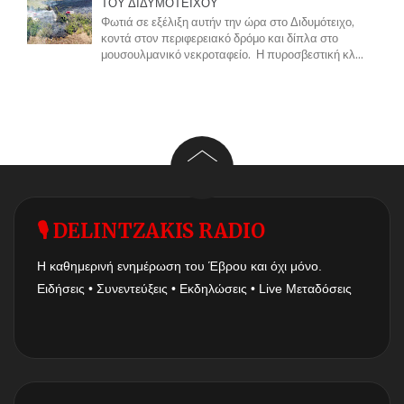
ΤΟΥ ΔΙΔΥΜΟΤΕΙΧΟΥ
Φωτιά σε εξέλιξη αυτήν την ώρα στο Διδυμότειχο,
κοντά στον περιφερειακό δρόμο και δίπλα στο
μουσουλμανικό νεκροταφείο. Η πυροσβεστική κλ...
🎙 DELINTZAKIS RADIO
Η καθημερινή ενημέρωση του Έβρου και όχι μόνο.
Ειδήσεις • Συνεντεύξεις • Εκδηλώσεις • Live Μεταδόσεις