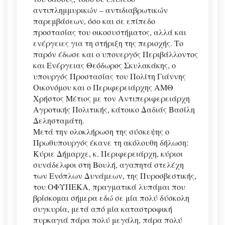
αντιπλημμυρικών – αντιδιαβρωτικών
παρεμβάσεων, όσο και σε επίπεδο
προστασίας του οικοσυστήματος, αλλά και
ενέργειες για τη στήριξη της περιοχής. Το
παρόν έδωσε και ο υπουεργός Περιβάλλοντος
και Ενέργειας Θεόδωρος Σκυλακάκης, ο
υπουργός Προστασίας του Πολίτη Γιάννης
Οικονόμου και ο Περιφερειάρχης ΑΜΘ
Χρήστος Μέτιος με τον Αντιπεριφερειάρχη
Αγροτικής Πολιτικής, κάτοικο Δαδιάς Βασίλη
Δελησταμάτη.
Μετά την ολοκλήρωση της σύσκεψης ο
Πρωθυπουργός έκανε τη ακόλουθη δήλωση:
Κύριε Δήμαρχε, κ. Περιφερειάρχη, κύριοι
συνάδελφοι στη Βουλή, αγαπητά στελέχη
των Ενόπλων Δυνάμεων, της Πυροσβεστικής,
του ΟΦΥΠΕΚΑ, πραγματικά λυπάμαι που
βρίσκομαι σήμερα εδώ σε μία πολύ δύσκολη
συγκυρία, μετά από μία καταστροφική
πυρκαγιά πάρα πολύ μεγάλη, πάρα πολύ