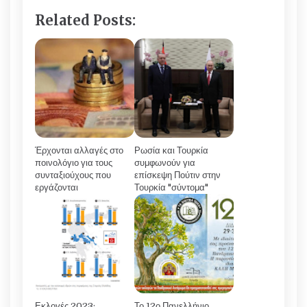
Related Posts:
Έρχονται αλλαγές στο
Ρωσία και Τουρκία
ποινολόγιο για τους
συμφωνούν για
συνταξιούχους που
επίσκεψη Πούτιν στην
εργάζονται
Τουρκία "σύντομα"
Εκλογές 2023:
Το 12ο Πανελλήνιο