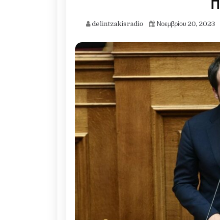
Π
delintzakisradio
Νοεμβρίου 20, 2023