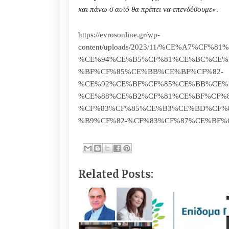
και πάνω σ αυτό θα πρέπει να επενδύσουμε
».
https://evrosonline.gr/wp-
content/uploads/2023/11/%CE%A7%CF
%CE%94%CE%B5%CF%81%CE%BC%CE%
%BF%CF%85%CE%BB%CE%BF%CF%82-
%CE%92%CE%BF%CF%85%CE%BB%CE%
%CE%88%CE%B2%CF%81%CE%BF%CF%8
%CF%83%CF%85%CE%B3%CE%BD%CF%
%B9%CF%82-%CF%83%CF%87%CE%BF%
Related Posts: