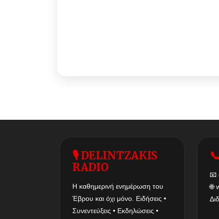
🎙 DELINTZAKIS

RADIO
📧
Η καθημερινή ενημέρωση του
🌐
Έβρου και όχι μόνο. Ειδήσεις •
Δι
Συνεντεύξεις • Εκδηλώσεις •