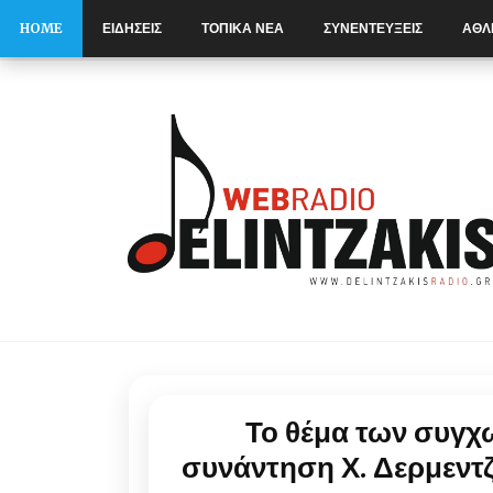
HOME
ΕΙΔΗΣΕΙΣ
ΤΟΠΙΚΑ ΝΕΑ
ΣΥΝΕΝΤΕΥΞΕΙΣ
ΑΘΛ
S
k
i
p
t
o
c
o
n
t
e
n
t
Το θέμα των συγχ
συνάντηση Χ. Δερμεντ