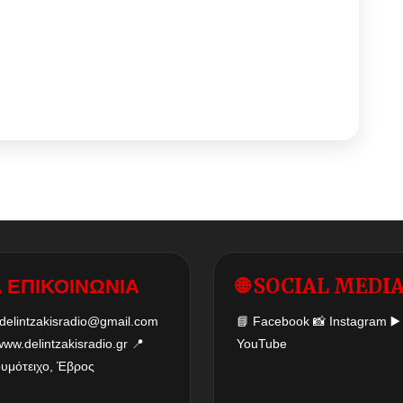
 ΕΠΙΚΟΙΝΩΝΙΑ
🌐 SOCIAL MEDI
delintzakisradio@gmail.com
📘
Facebook
📸
Instagram
▶️
www.delintzakisradio.gr
📍
YouTube
δυμότειχο, Έβρος