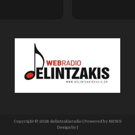
Copyright ©
2026
delintzakisradio
| Powered by
NEWS
Design by
|