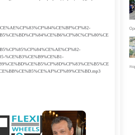
%81%CE%AE%CF%83%CF%84%CE%BF%CF%82-
Ορε
B5%CE%BD%CF%84%CE%B6%CF%8C%CF%80%CE
B5%CF%85%CF%84%CE%AE%CF%82-
5-%CE%B3%CE%B9%CE%B1-
89%CE%BD%CE%B5%CF%8D%CF%83%CE%B5%CE
πυρ
CE%BB%CE%B5%CE%AF%CF%89%CE%BD.mp3