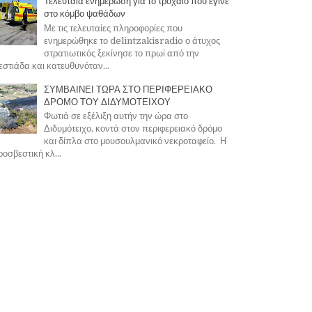
Τελευταία ενημέρωση για το τροχαίο που έγινε
στο κόμβο ψαθάδων
Με τις τελευταίες πληροφορίες που
ενημερώθηκε το delintzakisradio ο άτυχος
στρατιωτικός ξεκίνησε το πρωί από την
στιάδα και κατευθυνόταν...
ΣΥΜΒΑΙΝΕΙ ΤΩΡΑ ΣΤΟ ΠΕΡΙΦΕΡΕΙΑΚΟ
ΔΡΟΜΟ ΤΟΥ ΔΙΔΥΜΟΤΕΙΧΟΥ
Φωτιά σε εξέλιξη αυτήν την ώρα στο
Διδυμότειχο, κοντά στον περιφερειακό δρόμο
και δίπλα στο μουσουλμανικό νεκροταφείο. Η
οσβεστική κλ...