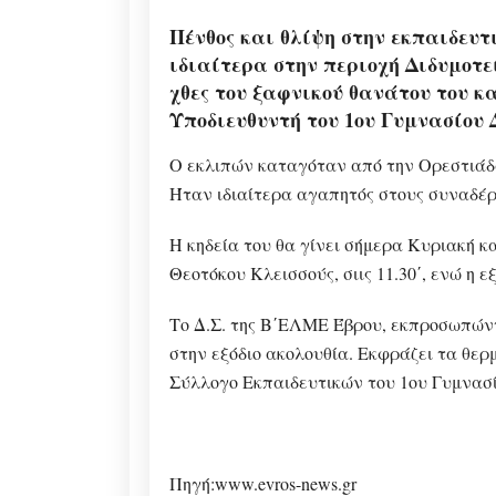
Πένθος και θλίψη στην εκπαιδευτ
ιδιαίτερα στην περιοχή Διδυμοτε
χθες του ξαφνικού θανάτου του κ
Υποδιευθυντή του 1ου Γυμνασίου 
Ο εκλιπών καταγόταν από την Ορεστιάδα
Ήταν ιδιαίτερα αγαπητός στους συναδέρ
Η κηδεία του θα γίνει σήμερα Κυριακή κα
Θεοτόκου Κλεισσούς, σιις 11.30΄, ενώ η εξ
Το Δ.Σ. της Β΄ΕΛΜΕ Έβρου, εκπροσωπώντ
στην εξόδιο ακολουθία. Εκφράζει τα θερ
Σύλλογο Εκπαιδευτικών του 1ου Γυμνασί
Πηγή:www.evros-news.gr