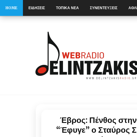
HOME
ΕΙΔΗΣΕΙΣ
ΤΟΠΙΚΑ ΝΕΑ
ΣΥΝΕΝΤΕΥΞΕΙΣ
ΑΘΛ
S
k
i
p
t
o
c
o
n
t
e
n
t
Έβρος: Πένθος στην
“Έφυγε” ο Σταύρος Σ