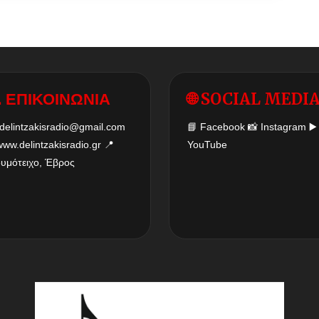
 ΕΠΙΚΟΙΝΩΝΙΑ
🌐 SOCIAL MEDI
delintzakisradio@gmail.com
📘
Facebook
📸
Instagram
▶️
www.delintzakisradio.gr
📍
YouTube
δυμότειχο, Έβρος