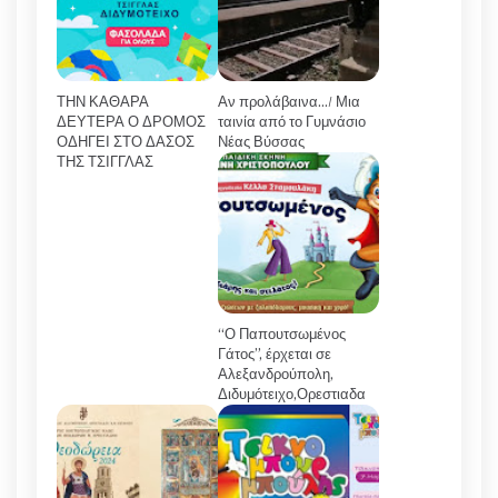
ΤΗΝ ΚΑΘΑΡΑ
Αν προλάβαινα…/ Μια
ΔΕΥΤΕΡΑ Ο ΔΡΟΜΟΣ
ταινία από το Γυμνάσιο
ΟΔΗΓΕΙ ΣΤΟ ΔΑΣΟΣ
Νέας Βύσσας
ΤΗΣ ΤΣΙΓΓΛΑΣ
“Ο Παπουτσωμένος
Γάτος”, έρχεται σε
Αλεξανδρούπολη,
Διδυμότειχο,Ορεστιαδα