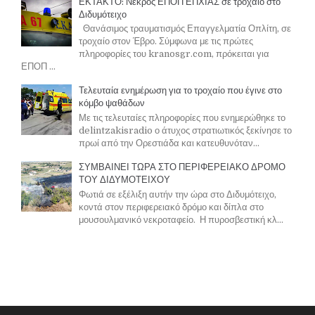
ΕΚΤΑΚΤΟ: Νεκρός ΕΠΟΠ ΕΠΧΙΑΣ σε τροχαίο στο
Διδυμότειχο
Θανάσιμος τραυματισμός Επαγγελματία Οπλίτη, σε
τροχαίο στον Έβρο. Σύμφωνα με τις πρώτες
πληροφορίες του kranosgr.com, πρόκειται για
ΕΠΟΠ ...
Τελευταία ενημέρωση για το τροχαίο που έγινε στο
κόμβο ψαθάδων
Με τις τελευταίες πληροφορίες που ενημερώθηκε το
delintzakisradio ο άτυχος στρατιωτικός ξεκίνησε το
πρωί από την Ορεστιάδα και κατευθυνόταν...
ΣΥΜΒΑΙΝΕΙ ΤΩΡΑ ΣΤΟ ΠΕΡΙΦΕΡΕΙΑΚΟ ΔΡΟΜΟ
ΤΟΥ ΔΙΔΥΜΟΤΕΙΧΟΥ
Φωτιά σε εξέλιξη αυτήν την ώρα στο Διδυμότειχο,
κοντά στον περιφερειακό δρόμο και δίπλα στο
μουσουλμανικό νεκροταφείο. Η πυροσβεστική κλ...