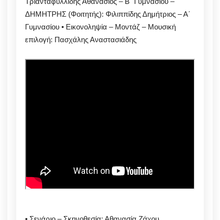
Τριανταφυλλίδης Αθανάσιος – Β΄ Γυμνασίου –
ΔΗΜΗΤΡΗΣ (Φοιτητής): Φιλιππίδης Δημήτριος – Α΄
Γυμνασίου • Εικονοληψία – Μοντάζ – Μουσική
επιλογή: Πασχάλης Αναστασιάδης
• Σενάριο – Σκηνοθεσία: Αθανασία Ζάχου