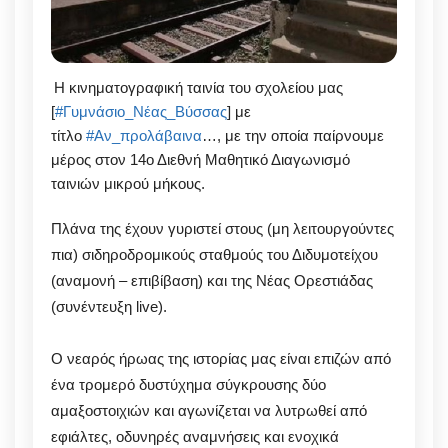
Η κινηματογραφική ταινία του σχολείου μας
[
#Γυμνάσιο_Νέας_Βύσσας
] με
τίτλο
#Αν_προλάβαινα
…, με την οποία παίρνουμε
μέρος στον 14ο Διεθνή Μαθητικό Διαγωνισμό
ταινιών μικρού μήκους.
Πλάνα της έχουν γυριστεί στους (μη λειτουργούντες
πια) σιδηροδρομικούς σταθμούς του Διδυμοτείχου
(αναμονή – επιβίβαση) και της Νέας Ορεστιάδας
(συνέντευξη live).
O νεαρός ήρωας της ιστορίας μας είναι επιζών από
ένα τρομερό δυστύχημα σύγκρουσης δύο
αμαξοστοιχιών και αγωνίζεται να λυτρωθεί από
εφιάλτες, οδυνηρές αναμνήσεις και ενοχικά