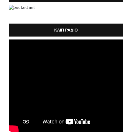
k
a
m
ΚΛΙΠ ΡΑΔΙΟ