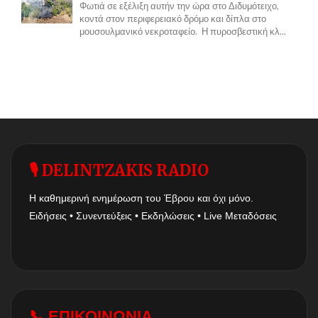
Φωτιά σε εξέλιξη αυτήν την ώρα στο Διδυμότειχο,
κοντά στον περιφερειακό δρόμο και δίπλα στο
μουσουλμανικό νεκροταφείο. Η πυροσβεστική κλ...
🎙 DELINTZAKIS RADIO
Η καθημερινή ενημέρωση του Έβρου και όχι μόνο.
Ειδήσεις • Συνεντεύξεις • Εκδηλώσεις • Live Μεταδόσεις
📞 ΕΠΙΚΟΙΝΩΝΙΑ