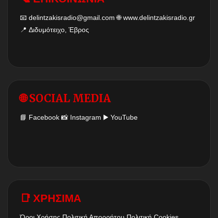
📧
delintzakisradio@gmail.com
🌐
www.delintzakisradio.gr
📍 Διδυμότειχο, Έβρος
🌐 SOCIAL MEDIA
📘
Facebook
📸
Instagram
▶️
YouTube
📑 ΧΡΗΣΙΜΑ
Όροι Χρήσης
Πολιτική Απορρήτου
Πολιτική Cookies