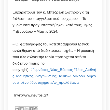
Ευχαριστούμε τον κ. Μπέδρελη Σωτήριο για τη
διάθεση του επαγγελματικού του χώρου. – Τα
γυρίσματα πραγματοποιήθηκαν κατά τους μήνες
Φεβρουάριο – Μάρτιο 2024.
– Οι φωτογραφίες του κατεστραμμένου τρένου
αντλήθηκαν από διαδικτυακές πηγές. – Η μουσική
που πλαισιώνει την ταινία προέρχεται από το
διαδίκτυο (music no
copyright).
#Γυμνάσιο_Νέας_Βύσσας
#14ος_Διεθνή
ς_Μαθητικός_Διαγωνισμός_Ταινιών_Μικρού_Μήκο
υς
#τρένο
#δυστύχημα
#Αν_προλάβαινα
Πηγή:www.inevros.gr/