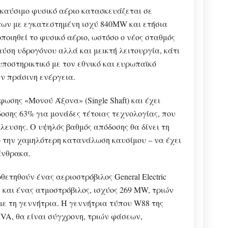
καύσιμο φυσικό αέριο κατασκευάζεται σε
άτων με εγκατεστημένη ισχύ 840MW και ετήσια
οιηθεί το φυσικό αέριο, ωστόσο ο νέος σταθμός
ύση υδρογόνου αλλά και μεικτή λειτουργία, κάτι
ποστηρικτικό με τον εθνικό και ευρωπαϊκό
ην πράσινη ενέργεια.
ωσης «Μονού Άξονα» (Single Shaft) και έχει
οσης 63% για μονάδες τέτοιας τεχνολογίας, που
ευσης. Ο υψηλός βαθμός απόδοσης θα δίνει τη
 την χαμηλότερη κατανάλωση καυσίμου – να έχει
άνθρακα.
ετηθούν ένας αεριοστρόβιλος General Electric
, και ένας ατμοστρόβιλος, ισχύος 269 MW, τριών
με τη γεννήτρια. Η γεννήτρια τύπου W88 της
 MVA, θα είναι σύγχρονη, τριών φάσεων,