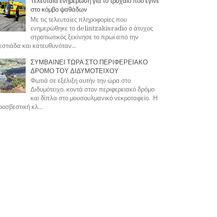
Τελευταία ενημέρωση για το τροχαίο που έγινε
στο κόμβο ψαθάδων
Με τις τελευταίες πληροφορίες που
ενημερώθηκε το delintzakisradio ο άτυχος
στρατιωτικός ξεκίνησε το πρωί από την
στιάδα και κατευθυνόταν...
ΣΥΜΒΑΙΝΕΙ ΤΩΡΑ ΣΤΟ ΠΕΡΙΦΕΡΕΙΑΚΟ
ΔΡΟΜΟ ΤΟΥ ΔΙΔΥΜΟΤΕΙΧΟΥ
Φωτιά σε εξέλιξη αυτήν την ώρα στο
Διδυμότειχο, κοντά στον περιφερειακό δρόμο
και δίπλα στο μουσουλμανικό νεκροταφείο. Η
οσβεστική κλ...