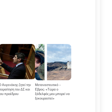
Ο Αυγενάκης ζητεί την
Μεταναστευτικό –
παραίτηση του ΔΣ και
Εβρος: «Τώρα ο
του προέδρου
ξάδελφός μου μπορεί να
ξεκουραστεί»