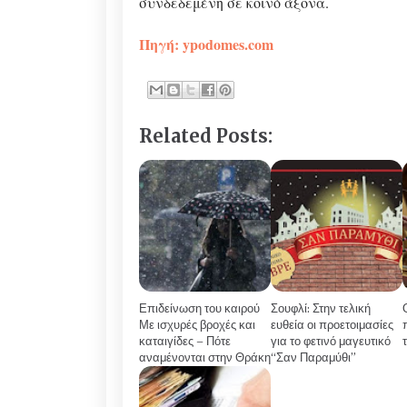
συνδεδεμένη σε κοινό άξονα.
Πηγή: ypodomes.com
Related Posts:
Επιδείνωση του καιρού
Σουφλί: Στην τελική
Με ισχυρές βροχές και
ευθεία οι προετοιμασίες
καταιγίδες – Πότε
για το φετινό μαγευτικό
αναμένονται στην Θράκη
“Σαν Παραμύθι”