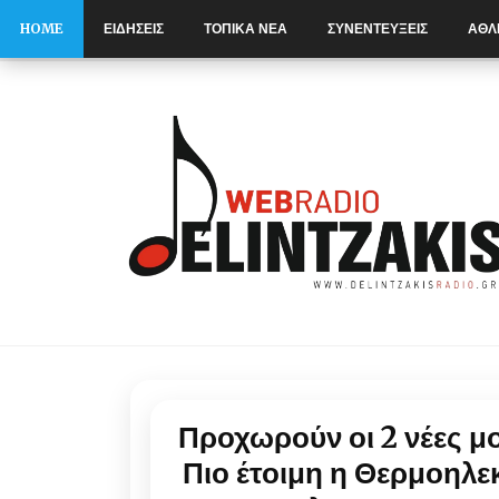
HOME
ΕΙΔΗΣΕΙΣ
ΤΟΠΙΚΑ ΝΕΑ
ΣΥΝΕΝΤΕΥΞΕΙΣ
ΑΘΛ
S
k
i
p
t
o
c
o
n
t
e
n
t
Προχωρούν οι 2 νέες 
Πιο έτοιμη η Θερμοηλε