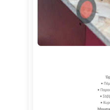
Ώρ
• Πέμ
• Παρα
• Σάβ
• Κυρ
Μουσικ