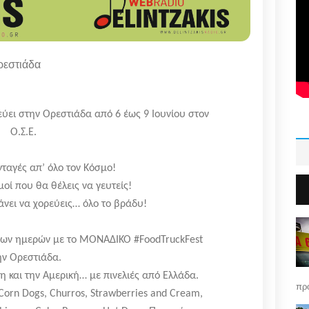
ρεστιάδα
εύει στην Ορεστιάδα από 6 έως 9 Ιουνίου στον
Ο.Σ.Ε.
νταγές απ’ όλο τον Κόσμο!
οί που θα θέλεις να γευτείς!
νει να χορεύεις… όλο το βράδυ!
άρων ημερών με το ΜΟΝΑΔΙΚΟ #FoodTruckFest
ην Ορεστιάδα.
η και την Αμερική… με πινελιές από Ελλάδα.
πρό
 Corn Dogs, Churros, Strawberries and Cream,