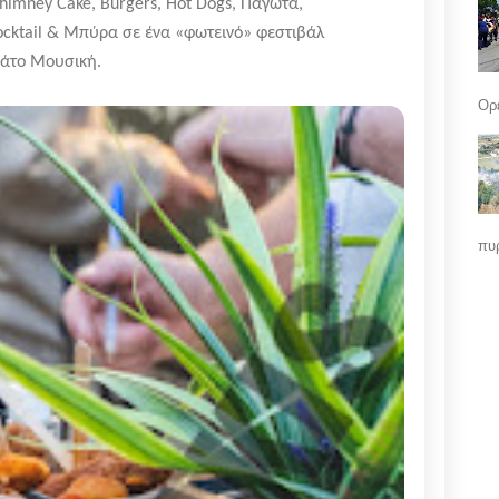
imney Cake, Burgers, Hot Dogs, Παγωτά,
cktail & Μπύρα σε ένα «φωτεινό» φεστιβάλ
άτο Μουσική.
Ορε
πυρ