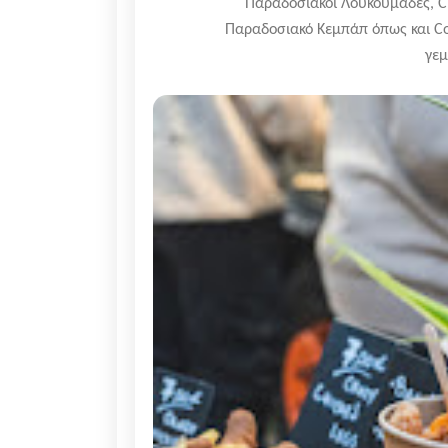
Παραδοσιακοί Λουκουμάδες, Ch
Παραδοσιακό Κεμπάπ όπως και Co
γεμ