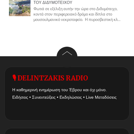
ΤΟΥ ΔΙΔΥΜΟΤΕΙΧΟΥ
Φωτιά σε εξέλιξη αυτήν την ώρα στο Διδυμότειχο,
κοντά στον περιφερειακό δρόμο και δίπλα στο
μουσουλμανικό νεκροταφείο. Η πυροσβεστική κλ...
🎙 DELINTZAKIS RADIO
Η καθημερινή ενημέρωση του Έβρου και όχι μόνο.
Ειδήσεις • Συνεντεύξεις • Εκδηλώσεις • Live Μεταδόσεις