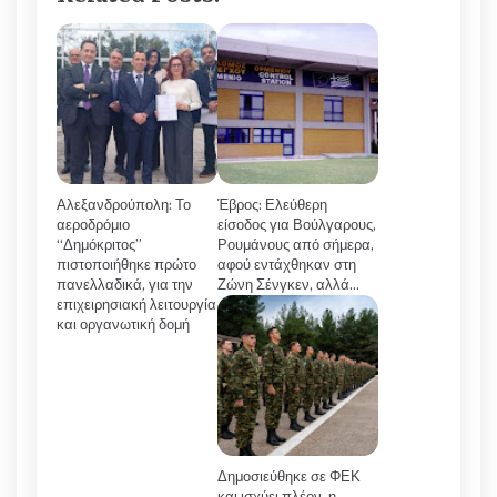
Αλεξανδρούπολη: Το
Έβρος: Ελεύθερη
αεροδρόμιο
είσοδος για Βούλγαρους,
“Δημόκριτος”
Ρουμάνους από σήμερα,
πιστοποιήθηκε πρώτο
αφού εντάχθηκαν στη
πανελλαδικά, για την
Ζώνη Σένγκεν, αλλά…
επιχειρησιακή λειτουργία
και οργανωτική δομή
Δημοσιεύθηκε σε ΦΕΚ
και ισχύει πλέον, η