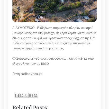
ΔΙΔΥΜΟΤΕΙΧΟ - Εκδήλωση πυρκαγιάς πλησίον οικισμού
Πανοράματος στο Διδυμότειχο, σε ξηρά χόρτα. Μεταβαίνουν
δυνάμεις από Σουφλί και Ορεστιάδα προς ενίσχυση της Π.Υ.
Διδυμοτείχου η οποία και αντιμετωπίζει την πυρκαγιά με
τέσσερα οχήματα και 8 πυροσβέστες.
🕡 Σύμφωνα με νεότερες πληροφορίες, η φωτιά τέθηκε υπό
έλεγχο λίγο πριν τις 18:30
Πηγή:radioevros.gr
Related Posts: