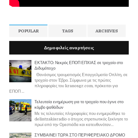
POPULAR
TAGS
ARCHIVES
Δημοφιλείς αναρτήσεις
ΕΚΤΑΚΤΟ: Νεκρός ΕΠΟΠ ΕΠΧΙΑΣ σε τροχαίο στο
Διδυμότειχο
Θανάσιμος τραυματισμός Επαγγελματία Οπλίτη, σε
τροχαίο στον Έβρο. Σύμφωνα με τις πρώτες
πληροφορίες του kranosgr.com, πρόκειται για
ΕΠΟΠ ...
Τελευταία ενημέρωση για το τροχαίο που έγινε στο
κόμβο ψαθάδων
Με τις τελευταίες πληροφορίες που ενημερώθηκε το
delintzakisradio ο άτυχος στρατιωτικός ξεκίνησε το
πρωί από την Ορεστιάδα και κατευθυνόταν...
ΣΥΜΒΑΙΝΕΙ ΤΩΡΑ ΣΤΟ ΠΕΡΙΦΕΡΕΙΑΚΟ ΔΡΟΜΟ