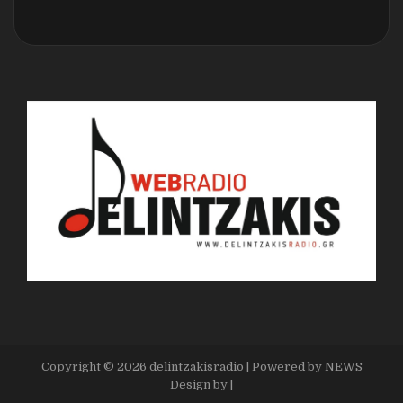
Copyright ©
2026
delintzakisradio
| Powered by
NEWS
Design by
|