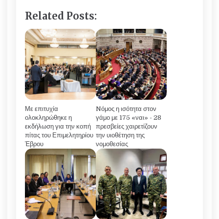
Related Posts:
Με επιτυχία
Nόμος η ισότητα στον
ολοκληρώθηκε η
γάμο με 175 «ναι» - 28
εκδήλωση για την κοπή
πρεσβείες χαιρετίζουν
πίτας του Επιμελητηρίου
την υιοθέτηση της
Έβρου
νομοθεσίας