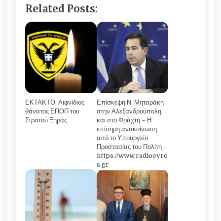
Related Posts:
ΕΚΤΑΚΤΟ: Αιφνίδιος
Επίσκεψη Ν. Μηταράκη
θάνατος ΕΠΟΠ του
στην Αλεξανδρούπολη
Στρατού Ξηράς
και στο Φράχτη – Η
επίσημη ανακοίνωση
από το Υπουργείο
Προστασίας του Πολίτη
https://www.radioevro
s.gr