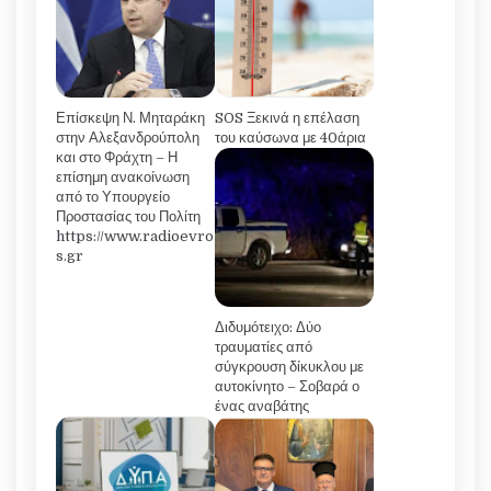
Επίσκεψη Ν. Μηταράκη
SOS Ξεκινά η επέλαση
στην Αλεξανδρούπολη
του καύσωνα με 40άρια
και στο Φράχτη – Η
επίσημη ανακοίνωση
από το Υπουργείο
Προστασίας του Πολίτη
https://www.radioevro
s.gr
Διδυμότειχο: Δύο
τραυματίες από
σύγκρουση δίκυκλου με
αυτοκίνητο – Σοβαρά ο
ένας αναβάτης