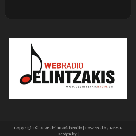
Copyright ©
2026
delintzakisradio
| Powered by
NEWS
Design by
|