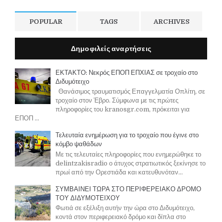
POPULAR
TAGS
ARCHIVES
Δημοφιλείς αναρτήσεις
ΕΚΤΑΚΤΟ: Νεκρός ΕΠΟΠ ΕΠΧΙΑΣ σε τροχαίο στο
Διδυμότειχο
Θανάσιμος τραυματισμός Επαγγελματία Οπλίτη, σε
τροχαίο στον Έβρο. Σύμφωνα με τις πρώτες
πληροφορίες του kranosgr.com, πρόκειται για
ΕΠΟΠ ...
Τελευταία ενημέρωση για το τροχαίο που έγινε στο
κόμβο ψαθάδων
Με τις τελευταίες πληροφορίες που ενημερώθηκε το
delintzakisradio ο άτυχος στρατιωτικός ξεκίνησε το
πρωί από την Ορεστιάδα και κατευθυνόταν...
ΣΥΜΒΑΙΝΕΙ ΤΩΡΑ ΣΤΟ ΠΕΡΙΦΕΡΕΙΑΚΟ ΔΡΟΜΟ
ΤΟΥ ΔΙΔΥΜΟΤΕΙΧΟΥ
Φωτιά σε εξέλιξη αυτήν την ώρα στο Διδυμότειχο,
κοντά στον περιφερειακό δρόμο και δίπλα στο