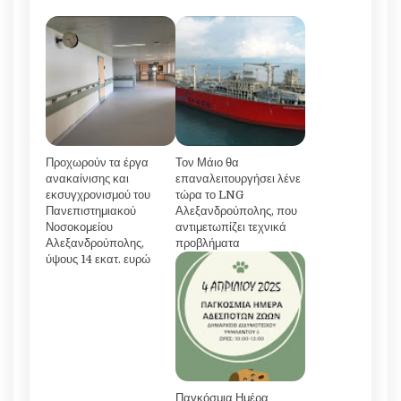
Προχωρούν τα έργα
Τον Μάιο θα
ανακαίνισης και
επαναλειτουργήσει λένε
εκσυγχρονισμού του
τώρα το LNG
Πανεπιστημιακού
Αλεξανδρούπολης, που
Νοσοκομείου
αντιμετωπίζει τεχνικά
Αλεξανδρούπολης,
προβλήματα
ύψους 14 εκατ. ευρώ
Παγκόσμια Ημέρα