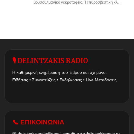
μουσουλμανικό νεκροταφείο. Η πυροσβεστική κλ...
🎙 DELINTZAKIS RADIO
Η καθημερινή ενημέρωση του Έβρου και όχι μόνο.
Ειδήσεις • Συνεντεύξεις • Εκδηλώσεις • Live Μεταδόσεις
📞 ΕΠΙΚΟΙΝΩΝΙΑ
📧
delintzakisradio@gmail.com
🌐
www.delintzakisradio.gr