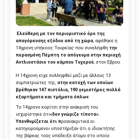
Ελεύθερη με τον περιοριστικό όρο της
απαγόρευσης εξόδου από τη χώρα
, αφέθηκε η
14χρονη υπήκοος Τουρκίας που συνελήφθη
την
περασμένη Πέμπτη το απόγευμα στην περιοχή
Αντλιοστάσιο του κάμπου Τυχερού
, στον Εβρου.
Η 14χρονη είχε συλληφθεί μαζί με άλλους 13
συμπατριώτες της,
στην κατοχή των οποίων
βρέθηκαν 147 πιστόλια, 190 γεμιστήρες πολλά
εξαρτήματα και τμήματα όπλων.
Το 14χρονο κορίτσι στην ανάκρισή του
ισχυρίστηκε ότι
«δεν γνώριζε τίποτα».
Υπενθυμίζεται ότι π
ροανακριτικά οι
κατηγορούμενοι υποστήριξαν ότι ο ιδιοκτήτης
της βάρκας τούς υπέδειξε άτομο στο οποίο