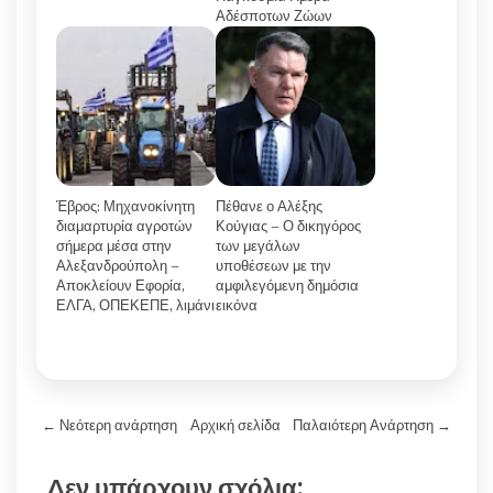
Αδέσποτων Ζώων
Έβρος: Μηχανοκίνητη
Πέθανε ο Αλέξης
διαμαρτυρία αγροτών
Κούγιας – Ο δικηγόρος
σήμερα μέσα στην
των μεγάλων
Αλεξανδρούπολη –
υποθέσεων με την
Αποκλείουν Εφορία,
αμφιλεγόμενη δημόσια
ΕΛΓΑ, ΟΠΕΚΕΠΕ, λιμάνι
εικόνα
← Νεότερη ανάρτηση
Αρχική σελίδα
Παλαιότερη Ανάρτηση →
Δεν υπάρχουν σχόλια: