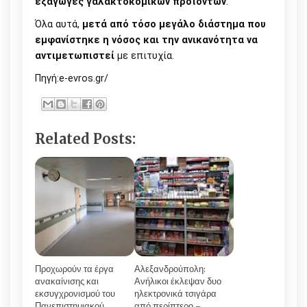
εξαγωγές γαλακτοκομικών προϊόντων
.
Όλα αυτά,
μετά από τόσο μεγάλο διάστημα που
εμφανίστηκε η νόσος και την ανικανότητα να
αντιμετωπιστεί
με επιτυχία.
Πηγή:e-evros.gr/
Related Posts:
Προχωρούν τα έργα
Αλεξανδρούπολη:
ανακαίνισης και
Ανήλικοι έκλεψαν δυο
εκσυγχρονισμού του
ηλεκτρονικά τσιγάρα
Πανεπιστημιακού
από περίπτερο –