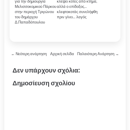
για την δημιουργία
κλέψει κότες από κτήμα,
Μελισσοκομικού Πάρκου
αλλά ο επίδοξος…
στην περιοχή Τριγώνου
κλεφτοκοτάς συνελήφθη
του δημάρχου
πριν γίνει… λαγός
Δ.Παπαδόπουλου
← Νεότερη ανάρτηση
Αρχική σελίδα
Παλαιότερη Ανάρτηση →
Δεν υπάρχουν σχόλια:
Δημοσίευση σχολίου