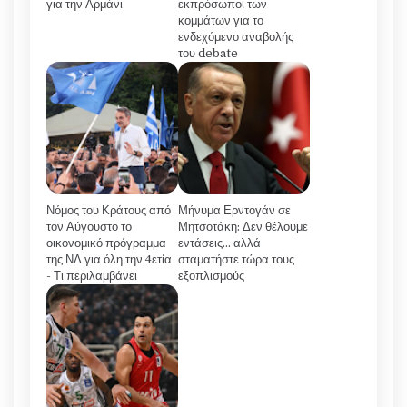
για την Αρμάνι
εκπρόσωποι των
κομμάτων για το
ενδεχόμενο αναβολής
του debate
Νόμος του Κράτους από
Μήνυμα Ερντογάν σε
τον Αύγουστο το
Μητσοτάκη: Δεν θέλουμε
οικονομικό πρόγραμμα
εντάσεις... αλλά
της ΝΔ για όλη την 4ετία
σταματήστε τώρα τους
- Τι περιλαμβάνει
εξοπλισμούς