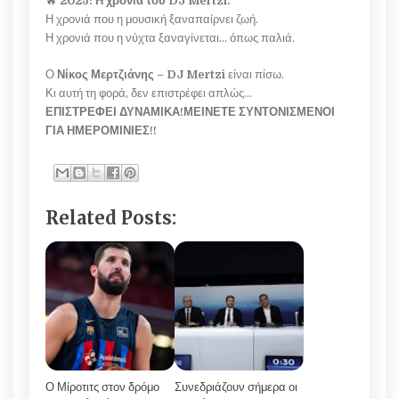
🔥
2025: Η χρονιά του DJ Mertzi.
Η χρονιά που η μουσική ξαναπαίρνει ζωή.
Η χρονιά που η νύχτα ξαναγίνεται... όπως παλιά.
Ο
Νίκος Μερτζιάνης – DJ Mertzi
είναι πίσω.
Κι αυτή τη φορά, δεν επιστρέφει απλώς...
ΕΠΙΣΤΡΕΦΕΙ ΔΥΝΑΜΙΚΑ!ΜΕΙΝΕΤΕ ΣΥΝΤΟΝΙΣΜΕΝΟΙ
ΓΙΑ ΗΜΕΡΟΜΙΝΙΕΣ!!
Related Posts:
Ο Μίροτιτς στον δρόμο
Συνεδριάζουν σήμερα οι