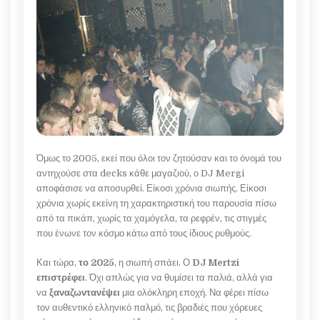
Όμως το 2005, εκεί που όλοι τον ζητούσαν και το όνομά του
αντηχούσε στα decks κάθε μαγαζιού, ο DJ Mergi
αποφάσισε να αποσυρθεί. Είκοσι χρόνια σιωπής. Είκοσι
χρόνια χωρίς εκείνη τη χαρακτηριστική του παρουσία πίσω
από τα πικάπ, χωρίς τα χαμόγελα, τα ρεφρέν, τις στιγμές
που ένωνε τον κόσμο κάτω από τους ίδιους ρυθμούς.
Και τώρα,
το 2025
, η σιωπή σπάει. Ο
DJ Mertzi
επιστρέφει
. Όχι απλώς για να θυμίσει τα παλιά, αλλά για
να
ξαναζωντανέψει
μια ολόκληρη εποχή. Να φέρει πίσω
τον αυθεντικό ελληνικό παλμό, τις βραδιές που χόρευες