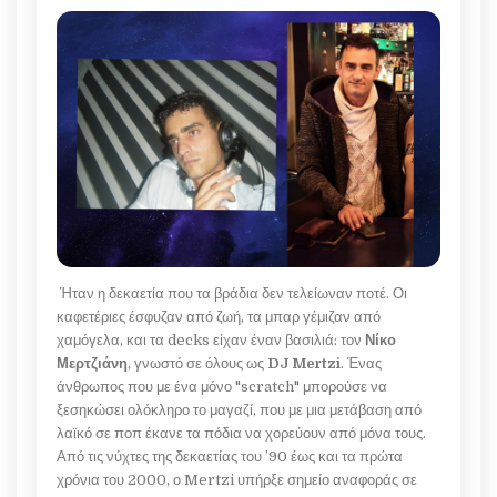
Ήταν η δεκαετία που τα βράδια δεν τελείωναν ποτέ. Οι
καφετέριες έσφυζαν από ζωή, τα μπαρ γέμιζαν από
χαμόγελα, και τα decks είχαν έναν βασιλιά: τον
Νίκο
Μερτζιάνη
, γνωστό σε όλους ως
DJ Mertzi
. Ένας
άνθρωπος που με ένα μόνο "scratch" μπορούσε να
ξεσηκώσει ολόκληρο το μαγαζί, που με μια μετάβαση από
λαϊκό σε ποπ έκανε τα πόδια να χορεύουν από μόνα τους.
Από τις νύχτες της δεκαετίας του ’90 έως και τα πρώτα
χρόνια του 2000, ο Mertzi υπήρξε σημείο αναφοράς σε