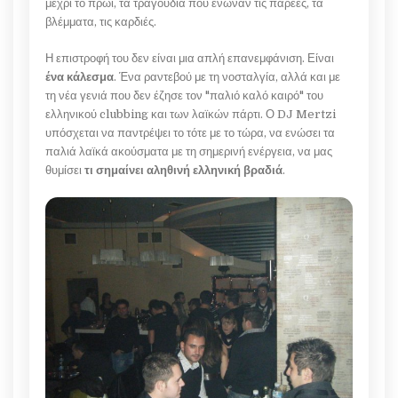
μέχρι το πρωί, τα τραγούδια που ένωναν τις παρέες, τα
βλέμματα, τις καρδιές.
Η επιστροφή του δεν είναι μια απλή επανεμφάνιση. Είναι
ένα κάλεσμα
. Ένα ραντεβού με τη νοσταλγία, αλλά και με
τη νέα γενιά που δεν έζησε τον "παλιό καλό καιρό" του
ελληνικού clubbing και των λαϊκών πάρτι. Ο DJ Mertzi
υπόσχεται να παντρέψει το τότε με το τώρα, να ενώσει τα
παλιά λαϊκά ακούσματα με τη σημερινή ενέργεια, να μας
θυμίσει
τι σημαίνει αληθινή ελληνική βραδιά
.