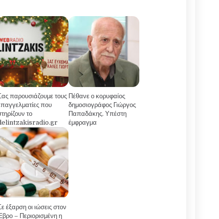
Σας παρουσιάζουμε τους
Πέθανε ο κορυφαίος
επαγγελματίες που
δημοσιογράφος Γιώργος
στηρίζουν το
Παπαδάκης. Υπέστη
delintzakisradio.gr
έμφραγμα
Σε έξαρση οι ιώσεις στον
Έβρο – Περιορισμένη η