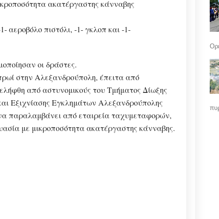
μικροποσότητα ακατέργαστης κάνναβης
1- αεροβόλο πιστόλι, -1- γκλοπ και -1-
Ορε
μοποίησαν οι δράστες.
 πρωί στην Αλεξανδρούπολη, έπειτα από
ελήφθη από αστυνομικούς του Τμήματος Δίωξης
και Εξιχνίασης Εγκλημάτων Αλεξανδρούπολης
πυρ
ε να παραλαμβάνει από εταιρεία ταχυμεταφορών,
ευασία με μικροποσότητα ακατέργαστης κάνναβης.