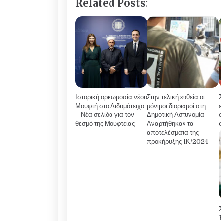
Related Posts:
Ιστορική ορκωμοσία νέου
Στην τελική ευθεία οι
Μουφτή στο Διδυμότειχο
μόνιμοι διορισμοί στη
– Νέα σελίδα για τον
Δημοτική Αστυνομία –
θεσμό της Μουφτείας
Αναρτήθηκαν τα
αποτελέσματα της
προκήρυξης 1Κ/2024