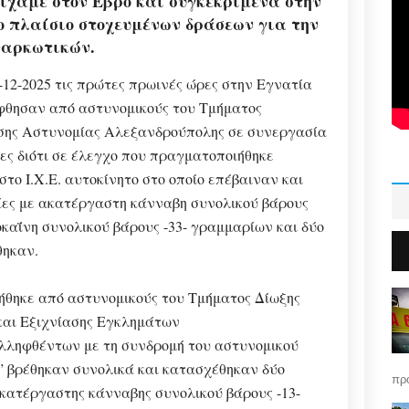
ίχαμε στον Έβρο και συγκεκριμένα στην
ο πλαίσιο στοχευμένων δράσεων για την
ναρκωτικών.
-12-2025 τις πρώτες πρωινές ώρες στην Εγνατία
φθησαν από αστυνομικούς του Τμήματος
σης Αστυνομίας Αλεξανδρούπολης σε συνεργασία
νες διότι σε έλεγχο που πραγματοποιήθηκε
το Ι.Χ.Ε. αυτοκίνητο στο οποίο επέβαιναν και
ίες με ακατέργαστη κάνναβη συνολικού βάρους
οκαΐνη συνολικού βάρους -33- γραμμαρίων και δύο
θηκαν.
ήθηκε από αστυνομικούς του Τμήματος Δίωξης
και Εξιχνίασης Εγκλημάτων
υλληφθέντων με τη συνδρομή του αστυνομικού
 βρέθηκαν συνολικά και κατασχέθηκαν δύο
πρό
ακατέργαστης κάνναβης συνολικού βάρους -13-