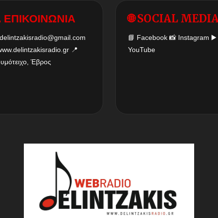
 ΕΠΙΚΟΙΝΩΝΙΑ
🌐 SOCIAL MEDI
delintzakisradio@gmail.com
📘
Facebook
📸
Instagram
▶️
www.delintzakisradio.gr
📍
YouTube
δυμότειχο, Έβρος