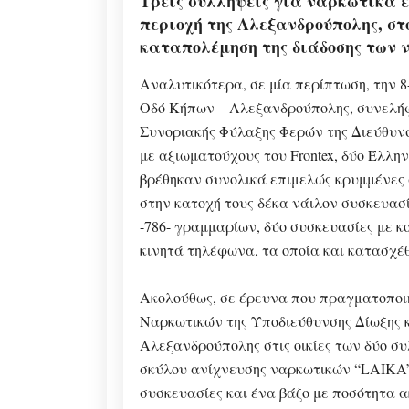
Τρεις συλλήψεις για ναρκωτικά ε
περιοχή της Αλεξανδρούπολης, στ
καταπολέμηση της διάδοσης των 
Αναλυτικότερα, σε μία περίπτωση, την 8
Οδό Κήπων – Αλεξανδρούπολης, συνελή
Συνοριακής Φύλαξης Φερών της Διεύθυν
με αξιωματούχους του Frontex, δύο Έλλη
βρέθηκαν συνολικά επιμελώς κρυμμένες σ
στην κατοχή τους δέκα νάιλον συσκευασ
-786- γραμμαρίων, δύο συσκευασίες με κ
κινητά τηλέφωνα, τα οποία και κατασχέ
Ακολούθως, σε έρευνα που πραγματοποι
Ναρκωτικών της Υποδιεύθυνσης Δίωξης 
Αλεξανδρούπολης στις οικίες των δύο σ
σκύλου ανίχνευσης ναρκωτικών “LAIKA”
συσκευασίες και ένα βάζο με ποσότητα 