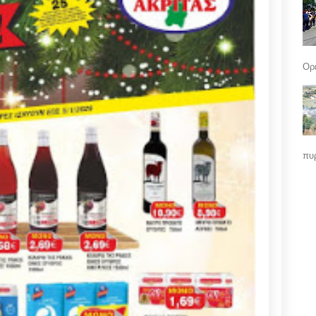
Ορε
πυρ