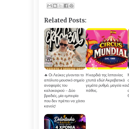
Related Posts:
🔥 Οι Λεύκες γίνονται το
Η καρδιά της Ισπανίας
απόλυτο μουσικό σημείο
χτυπά εδώ! Ακροβατικά
αναφοράς του
γεμάτα ρυθμό, μαγεία και
καλοκαιριού – Δύο
πάθος.
βραδιές, μία εμπειρία
που δεν πρέπει να χάσει
κανείς!