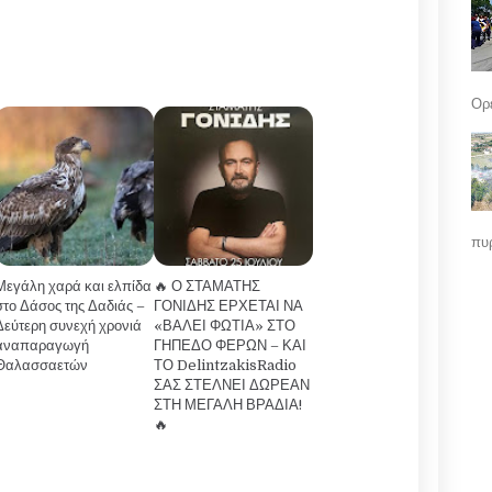
Ορε
πυρ
Μεγάλη χαρά και ελπίδα
🔥 Ο ΣΤΑΜΑΤΗΣ
στο Δάσος της Δαδιάς –
ΓΟΝΙΔΗΣ ΕΡΧΕΤΑΙ ΝΑ
Δεύτερη συνεχή χρονιά
«ΒΑΛΕΙ ΦΩΤΙΑ» ΣΤΟ
αναπαραγωγή
ΓΗΠΕΔΟ ΦΕΡΩΝ – ΚΑΙ
Θαλασσαετών
ΤΟ DelintzakisRadio
ΣΑΣ ΣΤΕΛΝΕΙ ΔΩΡΕΑΝ
ΣΤΗ ΜΕΓΑΛΗ ΒΡΑΔΙΑ!
🔥