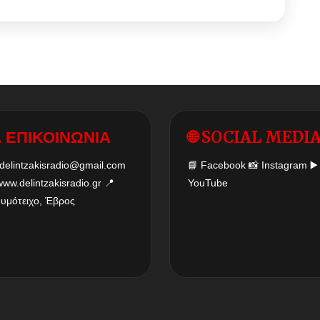
 ΕΠΙΚΟΙΝΩΝΙΑ
🌐 SOCIAL MEDI
delintzakisradio@gmail.com
📘
Facebook
📸
Instagram
▶️
www.delintzakisradio.gr
📍
YouTube
δυμότειχο, Έβρος