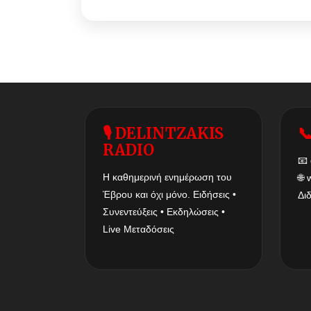
🎙 DELINTZAKIS

RADIO
📧
Η καθημερινή ενημέρωση του
🌐
Έβρου και όχι μόνο. Ειδήσεις •
Δι
Συνεντεύξεις • Εκδηλώσεις •
Live Μεταδόσεις