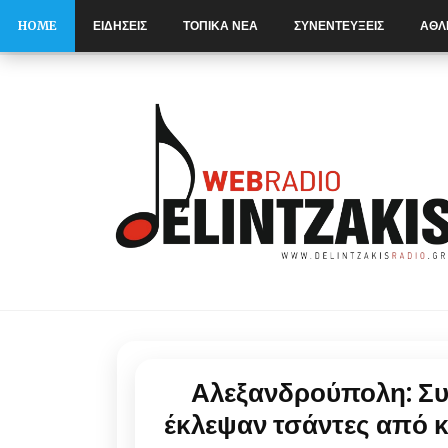
HOME
ΕΙΔΗΣΕΙΣ
ΤΟΠΙΚΑ ΝΕΑ
ΣΥΝΕΝΤΕΥΞΕΙΣ
ΑΘΛ
S
k
i
p
t
o
c
o
n
t
e
n
t
Αλεξανδρούπολη: Συ
έκλεψαν τσάντες από κ